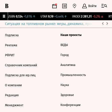
Войти
↑
USBN
0,124
+1,81%
↑
UTAR
9,19
+0,44%
↑
IMOEX
2 281,31
-0,2%
↓
RTS
Ситуация на топливном рынке: меры, динамика, прогнозы
Выб
Наши проекты
Подписка
ВЕДЫ
Реклама
Город
РФРИТ
Аналитика
Справочник компаний
Промышленность
Подписка для юр.лиц
Наука
О компании
Здоровье
Редакция
Конференции
Менеджмент