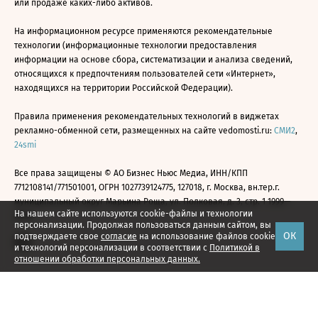
или продаже каких-либо активов.
На информационном ресурсе применяются рекомендательные
технологии (информационные технологии предоставления
информации на основе сбора, систематизации и анализа сведений,
относящихся к предпочтениям пользователей сети «Интернет»,
находящихся на территории Российской Федерации).
Правила применения рекомендательных технологий в виджетах
рекламно-обменной сети, размещенных на сайте vedomosti.ru:
СМИ2
,
24smi
Все права защищены © АО Бизнес Ньюс Медиа, ИНН/КПП
7712108141/771501001, ОГРН 1027739124775, 127018, г. Москва, вн.тер.г.
муниципальный округ Марьина Роща, ул. Полковая, д. 3, стр. 1 1999—
На нашем сайте используются cookie-файлы и технологии
2026
персонализации. Продолжая пользоваться данным сайтом, вы
ОК
подтверждаете свое
согласие
на использование файлов cookie
и технологий персонализации в соответствии с
Политикой в
отношении обработки персональных данных.