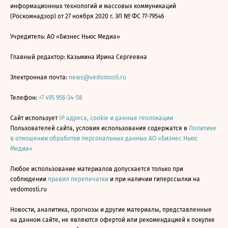
информационных технологий и массовых коммуникаций
(Роскомнадзор) от 27 ноября 2020 г. ЭЛ № ФС 77-79546
Учредитель: АО «Бизнес Ньюс Медиа»
Главный редактор: Казьмина Ирина Сергеевна
Электронная почта:
news@vedomosti.ru
Телефон:
+7 495 956-34-58
Сайт использует
IP адреса, cookie и данные геолокации
Пользователей сайта, условия использования содержатся в
Политике
в отношении обработки персональных данных АО «Бизнес Ньюс
Медиа»
Любое использование материалов допускается только при
соблюдении
правил перепечатки
и при наличии гиперссылки на
vedomosti.ru
Новости, аналитика, прогнозы и другие материалы, представленные
на данном сайте, не являются офертой или рекомендацией к покупке