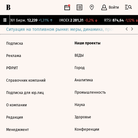
Войти
↑
CNY Бирж.
12,239
+1,31%
↑
IMOEX
2 281,31
-0,2%
↓
RTSI
874,64
-1,12%
↓
Ситуация на топливном рынке: меры, динамика, прогнозы
Выб
Наши проекты
Подписка
ВЕДЫ
Реклама
Город
РФРИТ
Аналитика
Справочник компаний
Промышленность
Подписка для юр.лиц
Наука
О компании
Здоровье
Редакция
Конференции
Менеджмент