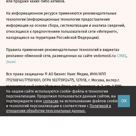
или продаже каких-либо активов.
На информационном ресурсе применяются рекомендательные
технологии (информационные технологии предоставления
информации на основе сбора, систематизации и анализа сведений,
относящихся к предпочтениям пользователей сети «Интернет»,
находящихся на территории Российской Федерации).
Правила применения рекомендательных технологий в виджетах
рекламно-обменной сети, размещенных на сайте vedomosti.ru:
СМИ2
,
24smi
Все права защищены © АО Бизнес Ньюс Медиа, ИНН/КПП
7712108141/771501001, ОГРН 1027739124775, 127018, г. Москва, вн.тер.г.
муниципальный округ Марьина Роща, ул. Полковая, д. 3, стр. 1 1999—
На нашем сайте используются cookie-файлы и технологии
2026
персонализации. Продолжая пользоваться данным сайтом, вы
ОК
подтверждаете свое
согласие
на использование файлов cookie
и технологий персонализации в соответствии с
Политикой в
отношении обработки персональных данных.