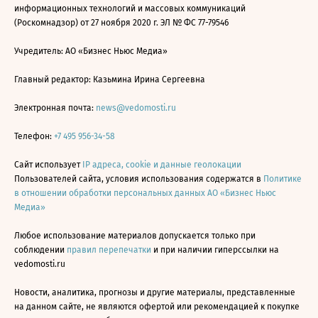
информационных технологий и массовых коммуникаций
(Роскомнадзор) от 27 ноября 2020 г. ЭЛ № ФС 77-79546
Учредитель: АО «Бизнес Ньюс Медиа»
Главный редактор: Казьмина Ирина Сергеевна
Электронная почта:
news@vedomosti.ru
Телефон:
+7 495 956-34-58
Сайт использует
IP адреса, cookie и данные геолокации
Пользователей сайта, условия использования содержатся в
Политике
в отношении обработки персональных данных АО «Бизнес Ньюс
Медиа»
Любое использование материалов допускается только при
соблюдении
правил перепечатки
и при наличии гиперссылки на
vedomosti.ru
Новости, аналитика, прогнозы и другие материалы, представленные
на данном сайте, не являются офертой или рекомендацией к покупке