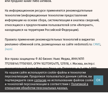
или продаже каких-либо активов.
На информационном ресурсе применяются рекомендательные
технологии (информационные технологии предоставления
информации на основе сбора, систематизации и анализа сведений,
относящихся к предпочтениям пользователей сети «Интернет»,
находящихся на территории Российской Федерации).
Правила применения рекомендательных технологий в виджетах
рекламно-обменной сети, размещенных на сайте vedomosti.ru:
СМИ2
,
24smi
Все права защищены © АО Бизнес Ньюс Медиа, ИНН/КПП
7712108141/771501001, ОГРН 1027739124775, 127018, г. Москва, вн.тер.г.
муниципальный округ Марьина Роща, ул. Полковая, д. 3, стр. 1 1999—
На нашем сайте используются cookie-файлы и технологии
2026
персонализации. Продолжая пользоваться данным сайтом, вы
ОК
подтверждаете свое
согласие
на использование файлов cookie
и технологий персонализации в соответствии с
Политикой в
отношении обработки персональных данных.