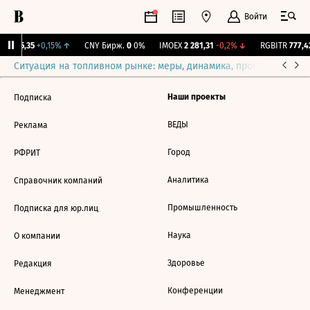
Войти
BI
115,35
+0,15%
↑
CNY Бирж.
0
0%
IMOEX
2 281,31
-0,2%
↓
RGBITR
777,42
Ситуация на топливном рынке: меры, динамика, прогнозы
Выб
Наши проекты
Подписка
ВЕДЫ
Реклама
Город
РФРИТ
Аналитика
Справочник компаний
Промышленность
Подписка для юр.лиц
Наука
О компании
Здоровье
Редакция
Конференции
Менеджмент