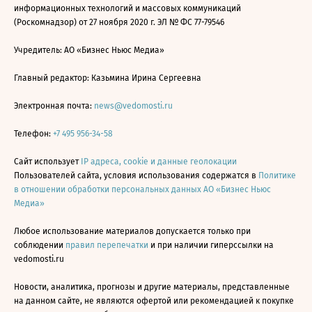
информационных технологий и массовых коммуникаций
(Роскомнадзор) от 27 ноября 2020 г. ЭЛ № ФС 77-79546
Учредитель: АО «Бизнес Ньюс Медиа»
Главный редактор: Казьмина Ирина Сергеевна
Электронная почта:
news@vedomosti.ru
Телефон:
+7 495 956-34-58
Сайт использует
IP адреса, cookie и данные геолокации
Пользователей сайта, условия использования содержатся в
Политике
в отношении обработки персональных данных АО «Бизнес Ньюс
Медиа»
Любое использование материалов допускается только при
соблюдении
правил перепечатки
и при наличии гиперссылки на
vedomosti.ru
Новости, аналитика, прогнозы и другие материалы, представленные
на данном сайте, не являются офертой или рекомендацией к покупке