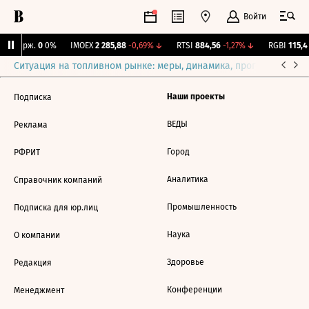
Войти
NY Бирж.
0
0%
IMOEX
2 285,88
-0,69%
↓
RTSI
884,56
-1,27%
↓
RGBI
115,4
Ситуация на топливном рынке: меры, динамика, прогнозы
Выб
Наши проекты
Подписка
ВЕДЫ
Реклама
Город
РФРИТ
Аналитика
Справочник компаний
Промышленность
Подписка для юр.лиц
Наука
О компании
Здоровье
Редакция
Конференции
Менеджмент