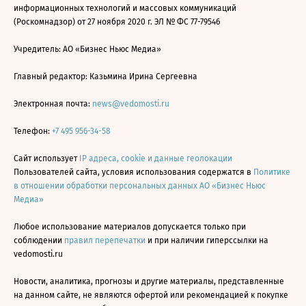
информационных технологий и массовых коммуникаций
(Роскомнадзор) от 27 ноября 2020 г. ЭЛ № ФС 77-79546
Учредитель: АО «Бизнес Ньюс Медиа»
Главный редактор: Казьмина Ирина Сергеевна
Электронная почта:
news@vedomosti.ru
Телефон:
+7 495 956-34-58
Сайт использует
IP адреса, cookie и данные геолокации
Пользователей сайта, условия использования содержатся в
Политике
в отношении обработки персональных данных АО «Бизнес Ньюс
Медиа»
Любое использование материалов допускается только при
соблюдении
правил перепечатки
и при наличии гиперссылки на
vedomosti.ru
Новости, аналитика, прогнозы и другие материалы, представленные
на данном сайте, не являются офертой или рекомендацией к покупке