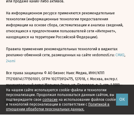
или продаже каких-либо активов.
На информационном ресурсе применяются рекомендательные
технологии (информационные технологии предоставления
информации на основе сбора, систематизации и анализа сведений,
относящихся к предпочтениям пользователей сети «Интернет»,
находящихся на территории Российской Федерации).
Правила применения рекомендательных технологий в виджетах
рекламно-обменной сети, размещенных на сайте vedomosti.ru:
СМИ2
,
24smi
Все права защищены © АО Бизнес Ньюс Медиа, ИНН/КПП
7712108141/771501001, ОГРН 1027739124775, 127018, г. Москва, вн.тер.г.
муниципальный округ Марьина Роща, ул. Полковая, д. 3, стр. 1 1999—
На нашем сайте используются cookie-файлы и технологии
2026
персонализации. Продолжая пользоваться данным сайтом, вы
ОК
подтверждаете свое
согласие
на использование файлов cookie
и технологий персонализации в соответствии с
Политикой в
отношении обработки персональных данных.