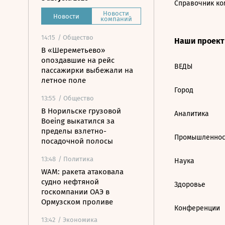
Справочник ко
Новости
Новости
компаний
14:15
/ Общество
Наши проек
В «Шереметьево»
опоздавшие на рейс
ВЕДЫ
пассажирки выбежали на
летное поле
Город
13:55
/ Общество
В Норильске грузовой
Аналитика
Boeing выкатился за
пределы взлетно-
Промышленнос
посадочной полосы
13:48
/ Политика
Наука
WAM: ракета атаковала
судно нефтяной
Здоровье
госкомпании ОАЭ в
Ормузском проливе
Конференции
13:42
/ Экономика