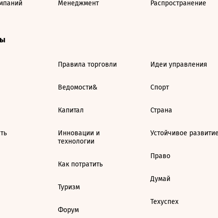
мпаний
Менеджмент
Распространение
ты
Правила торговли
Идеи управления
Ведомости&
Спорт
Капитал
Страна
ть
Инновации и
Устойчивое развити
технологии
Право
Как потратить
Думай
Туризм
Техуспех
Форум