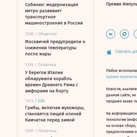
Премия Импул
Собянин: модернизация
метро развивает
транспортное
машиностроение в России
13:30
/ Общество
Москвичей предупредили о
снижении температуры
Скачать дл
после жары
13:19
/ Политика
Любое использов
У берегов Италии
правил перепеч
обнаружили корабль
времен Древнего Рима с
Новости, аналити
амфорами на борту
данном сайте, не
13:13
/
ESG
продаже каких-л
Грибы, включая мухоморы,
становятся пищей оленей
На информацион
Камчатки перед зимой
технологии (инф
на основе сбора,
13:07
/ Политика
предпочтениям п