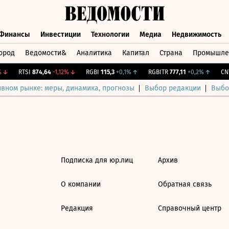
Финансы
Инвестиции
Технологии
Медиа
Недвижимость
ород
Ведомости&
Аналитика
Капитал
Страна
Промышле
а
Финансы
Инвестиции
Технологии
Медиа
Недвижимос
↓
RTSI
874,64
-1,12%
↓
RGBI
115,3
+0,1%
↑
RGBITR
777,11
+0,2%
↑
CNY
ивном рынке: меры, динамика, прогнозы
Выбор редакции
Выбо
Подписка для юр.лиц
Архив
О компании
Обратная связь
Редакция
Справочный центр