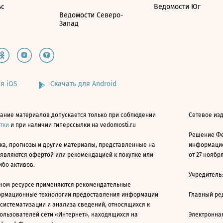
ьс
Ведомости Юг
Ведомости Северо-
Запад
я iOS
Скачать для Android
ание материалов допускается только при соблюдении
Сетевое изд
атки
и при наличии гиперссылки на vedomosti.ru
Решение Фе
ка, прогнозы и другие материалы, представленные на
информацио
 являются офертой или рекомендацией к покупке или
от 27 ноября
ибо активов.
Учредитель
ном ресурсе применяются рекомендательные
ормационные технологии предоставления информации
Главный ре
 систематизации и анализа сведений, относящихся к
ользователей сети «Интернет», находящихся на
Электронна