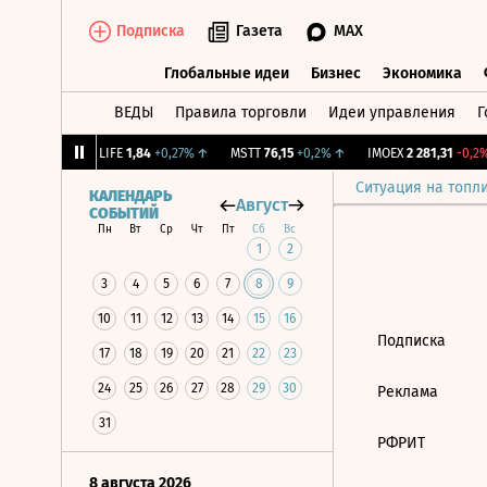
Подписка
Газета
MAX
Глобальные идеи
Бизнес
Экономика
ВЕДЫ
Правила торговли
Идеи управления
Г
Глобальные идеи
Бизнес
Экономик
239
+1,31%
↑
LIFE
1,84
+0,27%
↑
MSTT
76,15
+0,2%
↑
IMOEX
2 281,31
-0,2%
Ситуация на топл
КАЛЕНДАРЬ
Август
СОБЫТИЙ
Пн
Вт
Ср
Чт
Пт
Сб
Вс
1
2
3
4
5
6
7
8
9
10
11
12
13
14
15
16
Подписка
17
18
19
20
21
22
23
24
25
26
27
28
29
30
Реклама
31
РФРИТ
8 августа 2026