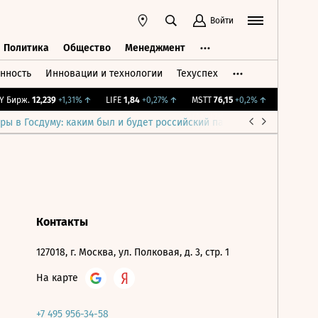
Войти
Политика
Общество
Менеджмент
нность
Инновации и технологии
Техуспех
ть
Политика
Общество
Менеджмент
 Бирж.
12,239
+1,31%
↑
LIFE
1,84
+0,27%
↑
MSTT
76,15
+0,2%
↑
IMOEX
2 28
ры в Госдуму: каким был и будет российский парламент
Война н
Контакты
127018, г. Москва, ул. Полковая, д. 3, стр. 1
На карте
+7 495 956-34-58