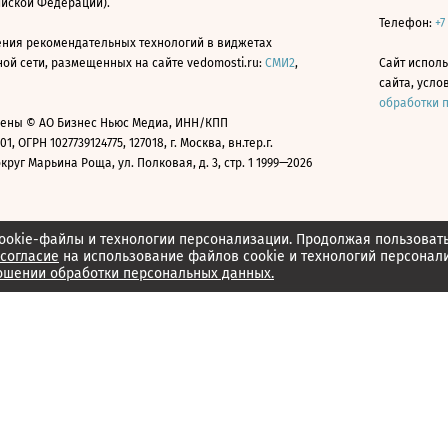
ийской Федерации).
Телефон:
+7
ния рекомендательных технологий в виджетах
й сети, размещенных на сайте vedomosti.ru:
СМИ2
,
Сайт испол
сайта, усл
обработки 
ены © АО Бизнес Ньюс Медиа, ИНН/КПП
01, ОГРН 1027739124775, 127018, г. Москва, вн.тер.г.
уг Марьина Роща, ул. Полковая, д. 3, стр. 1 1999—2026
ookie-файлы и технологии персонализации. Продолжая пользоват
согласие
на использование файлов cookie и технологий персонал
ошении обработки персональных данных.