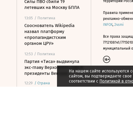
Силы ПВО сбили 19
территории Росс
летевших на Москву БПЛА
Правила примене
13:05
/ Политика
рекламно-обменно
INFOX
,
24smi
Сооснователь Wikipedia
назвал платформу
Все права защищ
«пропагандистским
7712108141/7715010
органом ЦРУ»
муниципальный окр
12:53
/ Политика
Партия «Тиса» выдвинула
экс-главу Верховного суда в
На нашем сайте используются c
президенты Венгрии
сайтом, вы подтверждаете свое
соответствии с
Политикой в отн
12:29
/
Страна
ВСУ атаковали грузовик в
Белгородской области,
пострадали три человека
12:19
/ Политика
У побережья Турции
обнаружили дрон без
взрывчатки