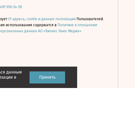
 495 956-34-58
ьзует
IP адреса, cookie и данные геолокации
Пользователей
овия использования содержатся в
Политике в отношении
персональных данных АО «Бизнес Ньюс Медиа»
ься данным
Принять
изации в