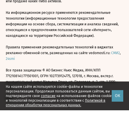
или продаже каких-либо активов.
На информационном ресурсе применяются рекомендательные
технологии (информационные технологии предоставления
информации на основе сбора, систематизации и анализа сведений,
относящихся к предпочтениям пользователей сети «Интернет»,
находящихся на территории Российской Федерации).
Правила применения рекомендательных технологий в виджетах
рекламно-обменной сети, размещенных на сайте vedomosti.ru:
СМИ2
,
24smi
Все права защищены © АО Бизнес Ньюс Медиа, ИНН/КПП
7712108141/771501001, ОГРН 1027739124775, 127018, г. Москва, вн.тер.г.
муниципальный округ Марьина Роща, ул. Полковая, д. 3, стр. 1 1999—
На нашем сайте используются cookie-файлы и технологии
2026
персонализации. Продолжая пользоваться данным сайтом, вы
ОК
подтверждаете свое
согласие
на использование файлов cookie
и технологий персонализации в соответствии с
Политикой в
отношении обработки персональных данных.