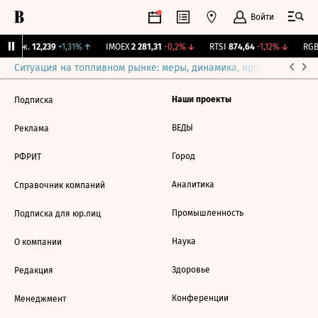
Войти
 Бирж.
12,239
+1,31%
↑
IMOEX
2 281,31
-0,2%
↓
RTSI
874,64
-1,12%
↓
RGBI
Ситуация на топливном рынке: меры, динамика, прогнозы
Выб
Наши проекты
Подписка
ВЕДЫ
Реклама
Город
РФРИТ
Аналитика
Справочник компаний
Промышленность
Подписка для юр.лиц
Наука
О компании
Здоровье
Редакция
Конференции
Менеджмент