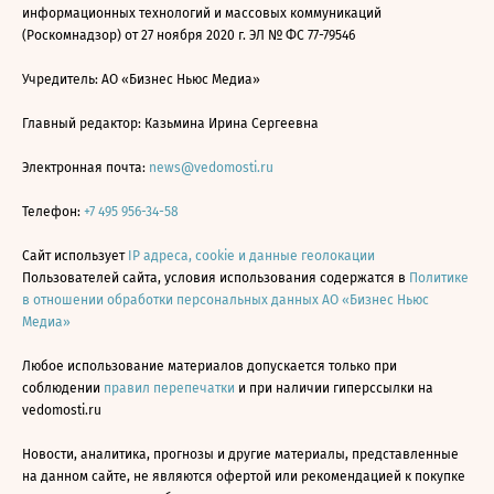
информационных технологий и массовых коммуникаций
(Роскомнадзор) от 27 ноября 2020 г. ЭЛ № ФС 77-79546
Учредитель: АО «Бизнес Ньюс Медиа»
Главный редактор: Казьмина Ирина Сергеевна
Электронная почта:
news@vedomosti.ru
Телефон:
+7 495 956-34-58
Сайт использует
IP адреса, cookie и данные геолокации
Пользователей сайта, условия использования содержатся в
Политике
в отношении обработки персональных данных АО «Бизнес Ньюс
Медиа»
Любое использование материалов допускается только при
соблюдении
правил перепечатки
и при наличии гиперссылки на
vedomosti.ru
Новости, аналитика, прогнозы и другие материалы, представленные
на данном сайте, не являются офертой или рекомендацией к покупке