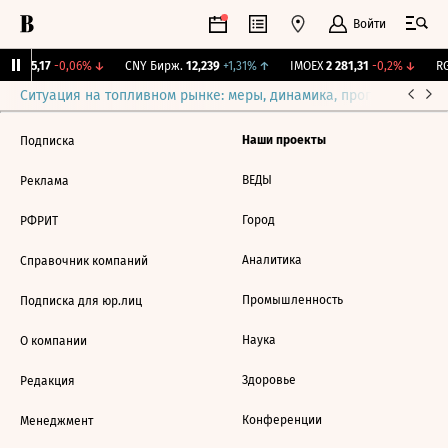
Войти
BI
115,17
-0,06%
↓
CNY Бирж.
12,239
+1,31%
↑
IMOEX
2 281,31
-0,2%
↓
RG
Ситуация на топливном рынке: меры, динамика, прогнозы
Выб
Наши проекты
Подписка
ВЕДЫ
Реклама
Город
РФРИТ
Аналитика
Справочник компаний
Промышленность
Подписка для юр.лиц
Наука
О компании
Здоровье
Редакция
Конференции
Менеджмент