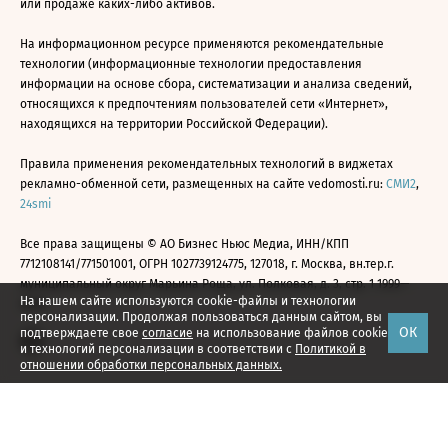
или продаже каких-либо активов.
На информационном ресурсе применяются рекомендательные
технологии (информационные технологии предоставления
информации на основе сбора, систематизации и анализа сведений,
относящихся к предпочтениям пользователей сети «Интернет»,
находящихся на территории Российской Федерации).
Правила применения рекомендательных технологий в виджетах
рекламно-обменной сети, размещенных на сайте vedomosti.ru:
СМИ2
,
24smi
Все права защищены © АО Бизнес Ньюс Медиа, ИНН/КПП
7712108141/771501001, ОГРН 1027739124775, 127018, г. Москва, вн.тер.г.
муниципальный округ Марьина Роща, ул. Полковая, д. 3, стр. 1 1999—
На нашем сайте используются cookie-файлы и технологии
2026
персонализации. Продолжая пользоваться данным сайтом, вы
ОК
подтверждаете свое
согласие
на использование файлов cookie
и технологий персонализации в соответствии с
Политикой в
отношении обработки персональных данных.