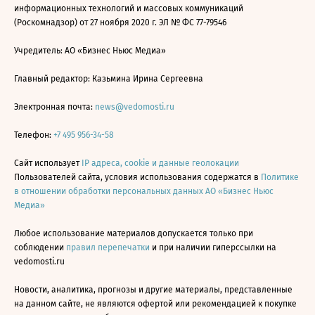
информационных технологий и массовых коммуникаций
(Роскомнадзор) от 27 ноября 2020 г. ЭЛ № ФС 77-79546
Учредитель: АО «Бизнес Ньюс Медиа»
Главный редактор: Казьмина Ирина Сергеевна
Электронная почта:
news@vedomosti.ru
Телефон:
+7 495 956-34-58
Сайт использует
IP адреса, cookie и данные геолокации
Пользователей сайта, условия использования содержатся в
Политике
в отношении обработки персональных данных АО «Бизнес Ньюс
Медиа»
Любое использование материалов допускается только при
соблюдении
правил перепечатки
и при наличии гиперссылки на
vedomosti.ru
Новости, аналитика, прогнозы и другие материалы, представленные
на данном сайте, не являются офертой или рекомендацией к покупке