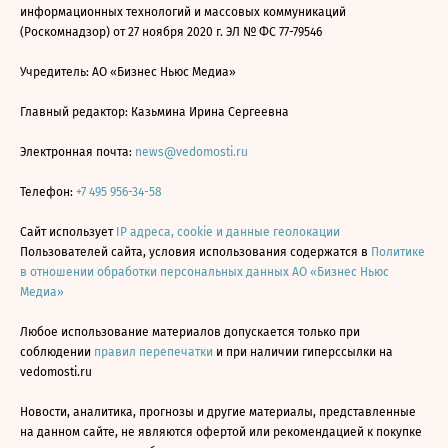
информационных технологий и массовых коммуникаций
(Роскомнадзор) от 27 ноября 2020 г. ЭЛ № ФС 77-79546
Учредитель: АО «Бизнес Ньюс Медиа»
Главный редактор: Казьмина Ирина Сергеевна
Электронная почта:
news@vedomosti.ru
Телефон:
+7 495 956-34-58
Сайт использует
IP адреса, cookie и данные геолокации
Пользователей сайта, условия использования содержатся в
Политике
в отношении обработки персональных данных АО «Бизнес Ньюс
Медиа»
Любое использование материалов допускается только при
соблюдении
правил перепечатки
и при наличии гиперссылки на
vedomosti.ru
Новости, аналитика, прогнозы и другие материалы, представленные
на данном сайте, не являются офертой или рекомендацией к покупке