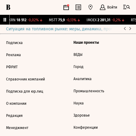
Войти
AKRN
18 512
-0,02%
↓
MSTT
75,9
-0,13%
↓
IMOEX
2 281,31
-0,2%
↓
RTS
Ситуация на топливном рынке: меры, динамика, прогнозы
Выб
Наши проекты
Подписка
ВЕДЫ
Реклама
Город
РФРИТ
Аналитика
Справочник компаний
Промышленность
Подписка для юр.лиц
Наука
О компании
Здоровье
Редакция
Конференции
Менеджмент