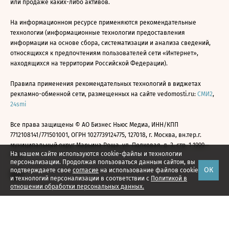
или продаже каких-либо активов.
На информационном ресурсе применяются рекомендательные
технологии (информационные технологии предоставления
информации на основе сбора, систематизации и анализа сведений,
относящихся к предпочтениям пользователей сети «Интернет»,
находящихся на территории Российской Федерации).
Правила применения рекомендательных технологий в виджетах
рекламно-обменной сети, размещенных на сайте vedomosti.ru:
СМИ2
,
24smi
Все права защищены © АО Бизнес Ньюс Медиа, ИНН/КПП
7712108141/771501001, ОГРН 1027739124775, 127018, г. Москва, вн.тер.г.
муниципальный округ Марьина Роща, ул. Полковая, д. 3, стр. 1 1999—
На нашем сайте используются cookie-файлы и технологии
2026
персонализации. Продолжая пользоваться данным сайтом, вы
ОК
подтверждаете свое
согласие
на использование файлов cookie
и технологий персонализации в соответствии с
Политикой в
отношении обработки персональных данных.