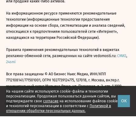
или продаже каких-либо активов.
На информационном ресурсе применяются рекомендательные
технологии (информационные технологии предоставления
информации на основе сбора, систематизации и анализа сведений,
относящихся к предпочтениям пользователей сети «Интернет»,
находящихся на территории Российской Федерации).
Правила применения рекомендательных технологий в виджетах
рекламно-обменной сети, размещенных на сайте vedomosti.ru:
СМИ2
,
24smi
Все права защищены © АО Бизнес Ньюс Медиа, ИНН/КПП
7712108141/771501001, ОГРН 1027739124775, 127018, г. Москва, вн.тер.г.
муниципальный округ Марьина Роща, ул. Полковая, д. 3, стр. 1 1999—
На нашем сайте используются cookie-файлы и технологии
2026
персонализации. Продолжая пользоваться данным сайтом, вы
ОК
подтверждаете свое
согласие
на использование файлов cookie
и технологий персонализации в соответствии с
Политикой в
отношении обработки персональных данных.