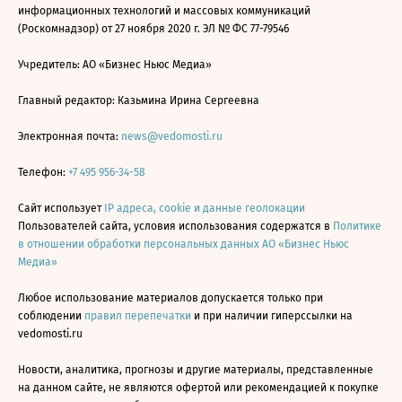
информационных технологий и массовых коммуникаций
(Роскомнадзор) от 27 ноября 2020 г. ЭЛ № ФС 77-79546
Учредитель: АО «Бизнес Ньюс Медиа»
Главный редактор: Казьмина Ирина Сергеевна
Электронная почта:
news@vedomosti.ru
Телефон:
+7 495 956-34-58
Сайт использует
IP адреса, cookie и данные геолокации
Пользователей сайта, условия использования содержатся в
Политике
в отношении обработки персональных данных АО «Бизнес Ньюс
Медиа»
Любое использование материалов допускается только при
соблюдении
правил перепечатки
и при наличии гиперссылки на
vedomosti.ru
Новости, аналитика, прогнозы и другие материалы, представленные
на данном сайте, не являются офертой или рекомендацией к покупке