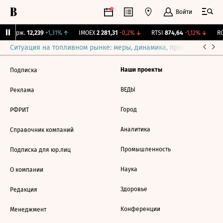
Войти
NY Бирж.
12,239
+1,31%
↑
IMOEX
2 281,31
-0,2%
↓
RTSI
874,64
-1,12%
↓
RG
Ситуация на топливном рынке: меры, динамика, прогнозы
Выб
Наши проекты
Подписка
ВЕДЫ
Реклама
Город
РФРИТ
Аналитика
Справочник компаний
Промышленность
Подписка для юр.лиц
Наука
О компании
Здоровье
Редакция
Конференции
Менеджмент