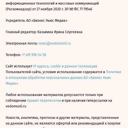
информационных технологий и массовых коммуникаций
(Роскомнадзор) от 27 ноября 2020 г. ЭЛ № ФС 77-79546
Учредитель: АО «Бизнес Ньюс Медиа»
Главный редактор: Казьмина Ирина Сергеевна
Электронная почта:
news@vedomosti.ru
Телефон:
+7 495 956-34-58
Сайт использует
IP адреса, cookie и данные геолокации
Пользователей сайта, условия использования содержатся в
Политике
в отношении обработки персональных данных АО «Бизнес Ньюс
Медиа»
Любое использование материалов допускается только при
соблюдении
правил перепечатки
и при наличии гиперссылки на
vedomosti.ru
Новости, аналитика, прогнозы и другие материалы, представленные
на данном сайте, не являются офертой или рекомендацией к покупке