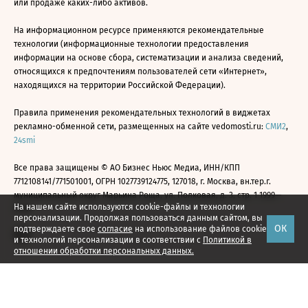
или продаже каких-либо активов.
На информационном ресурсе применяются рекомендательные
технологии (информационные технологии предоставления
информации на основе сбора, систематизации и анализа сведений,
относящихся к предпочтениям пользователей сети «Интернет»,
находящихся на территории Российской Федерации).
Правила применения рекомендательных технологий в виджетах
рекламно-обменной сети, размещенных на сайте vedomosti.ru:
СМИ2
,
24smi
Все права защищены © АО Бизнес Ньюс Медиа, ИНН/КПП
7712108141/771501001, ОГРН 1027739124775, 127018, г. Москва, вн.тер.г.
муниципальный округ Марьина Роща, ул. Полковая, д. 3, стр. 1 1999—
На нашем сайте используются cookie-файлы и технологии
2026
персонализации. Продолжая пользоваться данным сайтом, вы
ОК
подтверждаете свое
согласие
на использование файлов cookie
и технологий персонализации в соответствии с
Политикой в
отношении обработки персональных данных.