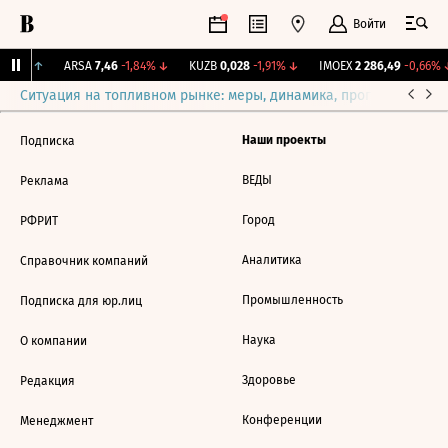
Войти
0,86%
↑
ARSA
7,46
-1,84%
↓
KUZB
0,028
-1,91%
↓
IMOEX
2 286,49
-0,66%
Ситуация на топливном рынке: меры, динамика, прогнозы
Выб
Наши проекты
Подписка
ВЕДЫ
Реклама
Город
РФРИТ
Аналитика
Справочник компаний
Промышленность
Подписка для юр.лиц
Наука
О компании
Здоровье
Редакция
Конференции
Менеджмент