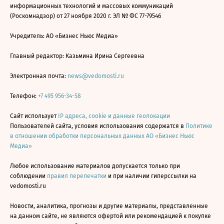
информационных технологий и массовых коммуникаций
(Роскомнадзор) от 27 ноября 2020 г. ЭЛ № ФС 77-79546
Учредитель: АО «Бизнес Ньюс Медиа»
Главный редактор: Казьмина Ирина Сергеевна
Электронная почта:
news@vedomosti.ru
Телефон:
+7 495 956-34-58
Сайт использует
IP адреса, cookie и данные геолокации
Пользователей сайта, условия использования содержатся в
Политике
в отношении обработки персональных данных АО «Бизнес Ньюс
Медиа»
Любое использование материалов допускается только при
соблюдении
правил перепечатки
и при наличии гиперссылки на
vedomosti.ru
Новости, аналитика, прогнозы и другие материалы, представленные
на данном сайте, не являются офертой или рекомендацией к покупке