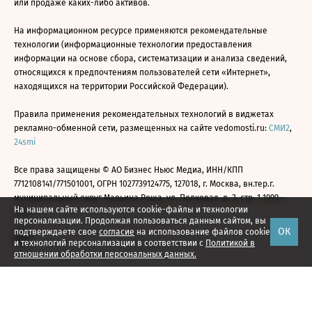
или продаже каких-либо активов.
На информационном ресурсе применяются рекомендательные
технологии (информационные технологии предоставления
информации на основе сбора, систематизации и анализа сведений,
относящихся к предпочтениям пользователей сети «Интернет»,
находящихся на территории Российской Федерации).
Правила применения рекомендательных технологий в виджетах
рекламно-обменной сети, размещенных на сайте vedomosti.ru:
СМИ2
,
24smi
Все права защищены © АО Бизнес Ньюс Медиа, ИНН/КПП
7712108141/771501001, ОГРН 1027739124775, 127018, г. Москва, вн.тер.г.
муниципальный округ Марьина Роща, ул. Полковая, д. 3, стр. 1 1999—
На нашем сайте используются cookie-файлы и технологии
2026
персонализации. Продолжая пользоваться данным сайтом, вы
ОК
подтверждаете свое
согласие
на использование файлов cookie
и технологий персонализации в соответствии с
Политикой в
отношении обработки персональных данных.