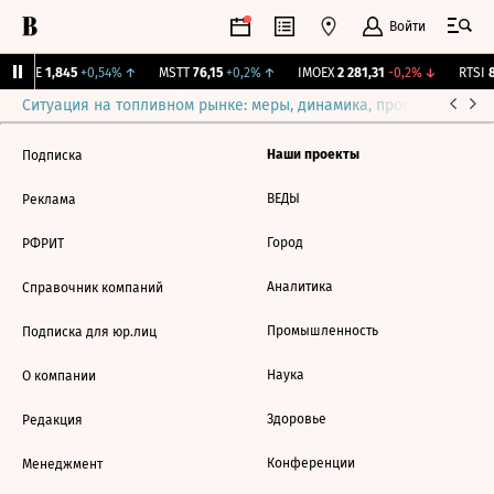
Войти
LIFE
1,845
+0,54%
↑
MSTT
76,15
+0,2%
↑
IMOEX
2 281,31
-0,2%
↓
RTSI
8
Ситуация на топливном рынке: меры, динамика, прогнозы
Выб
Наши проекты
Подписка
ВЕДЫ
Реклама
Город
РФРИТ
Аналитика
Справочник компаний
Промышленность
Подписка для юр.лиц
Наука
О компании
Здоровье
Редакция
Конференции
Менеджмент