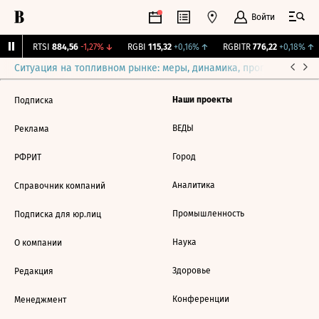
Войти
9%
↓
RTSI
884,56
-1,27%
↓
RGBI
115,32
+0,16%
↑
RGBITR
776,22
+0,18%
↑
Ситуация на топливном рынке: меры, динамика, прогнозы
Выб
Наши проекты
Подписка
ВЕДЫ
Реклама
Город
РФРИТ
Аналитика
Справочник компаний
Промышленность
Подписка для юр.лиц
Наука
О компании
Здоровье
Редакция
Конференции
Менеджмент