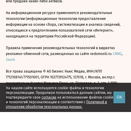
или продаже каких-либо активов.
На информационном ресурсе применяются рекомендательные
технологии (информационные технологии предоставления
информации на основе сбора, систематизации и анализа сведений,
относящихся к предпочтениям пользователей сети «Интернет»,
находящихся на территории Российской Федерации).
Правила применения рекомендательных технологий в виджетах
рекламно-обменной сети, размещенных на сайте vedomosti.ru:
СМИ2
,
24smi
Все права защищены © АО Бизнес Ньюс Медиа, ИНН/КПП
7712108141/771501001, ОГРН 1027739124775, 127018, г. Москва, вн.тер.г.
муниципальный округ Марьина Роща, ул. Полковая, д. 3, стр. 1 1999—
На нашем сайте используются cookie-файлы и технологии
2026
персонализации. Продолжая пользоваться данным сайтом, вы
ОК
подтверждаете свое
согласие
на использование файлов cookie
и технологий персонализации в соответствии с
Политикой в
отношении обработки персональных данных.