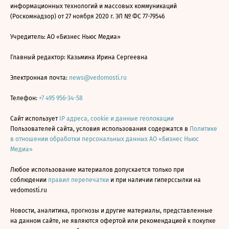
информационных технологий и массовых коммуникаций
(Роскомнадзор) от 27 ноября 2020 г. ЭЛ № ФС 77-79546
Учредитель: АО «Бизнес Ньюс Медиа»
Главный редактор: Казьмина Ирина Сергеевна
Электронная почта:
news@vedomosti.ru
Телефон:
+7 495 956-34-58
Сайт использует
IP адреса, cookie и данные геолокации
Пользователей сайта, условия использования содержатся в
Политике
в отношении обработки персональных данных АО «Бизнес Ньюс
Медиа»
Любое использование материалов допускается только при
соблюдении
правил перепечатки
и при наличии гиперссылки на
vedomosti.ru
Новости, аналитика, прогнозы и другие материалы, представленные
на данном сайте, не являются офертой или рекомендацией к покупке