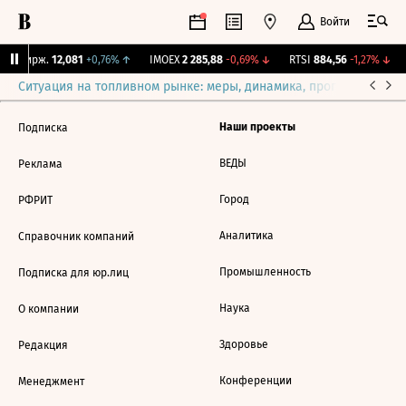
Войти
NY Бирж.
12,081
+0,76%
↑
IMOEX
2 285,88
-0,69%
↓
RTSI
884,56
-1,27%
↓
Ситуация на топливном рынке: меры, динамика, прогнозы
Выб
Наши проекты
Подписка
ВЕДЫ
Реклама
Город
РФРИТ
Аналитика
Справочник компаний
Промышленность
Подписка для юр.лиц
Наука
О компании
Здоровье
Редакция
Конференции
Менеджмент