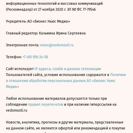
информационных технологий и массовых коммуникаций
(Роскомнадзор) от 27 ноября 2020 г. ЭЛ № ФС 77-79546
Учредитель: АО «Бизнес Ньюс Медиа»
Главный редактор: Казьмина Ирина Сергеевна
Электронная почта:
news@vedomosti.ru
Телефон:
+7 495 956-34-58
Сайт использует
IP адреса, cookie и данные геолокации
Пользователей сайта, условия использования содержатся в
Политике
в отношении обработки персональных данных АО «Бизнес Ньюс
Медиа»
Любое использование материалов допускается только при
соблюдении
правил перепечатки
и при наличии гиперссылки на
vedomosti.ru
Новости, аналитика, прогнозы и другие материалы, представленные
на данном сайте, не являются офертой или рекомендацией к покупке