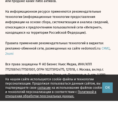
или продаже каких-либо активов.
На информационном ресурсе применяются рекомендательные
технологии (информационные технологии предоставления
информации на основе сбора, систематизации и анализа сведений,
относящихся к предпочтениям пользователей сети «Интернет»,
находящихся на территории Российской Федерации).
Правила применения рекомендательных технологий в виджетах
рекламно-обменной сети, размещенных на сайте vedomosti.ru:
СМИ2
,
24smi
Все права защищены © АО Бизнес Ньюс Медиа, ИНН/КПП
7712108141/771501001, ОГРН 1027739124775, 127018, г. Москва, вн.тер.г.
муниципальный округ Марьина Роща, ул. Полковая, д. 3, стр. 1 1999—
На нашем сайте используются cookie-файлы и технологии
2026
персонализации. Продолжая пользоваться данным сайтом, вы
ОК
подтверждаете свое
согласие
на использование файлов cookie
и технологий персонализации в соответствии с
Политикой в
отношении обработки персональных данных.