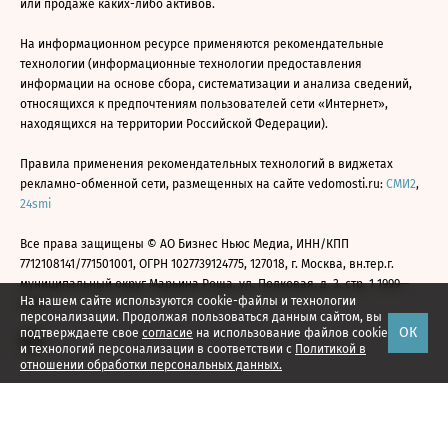
или продаже каких-либо активов.
На информационном ресурсе применяются рекомендательные
технологии (информационные технологии предоставления
информации на основе сбора, систематизации и анализа сведений,
относящихся к предпочтениям пользователей сети «Интернет»,
находящихся на территории Российской Федерации).
Правила применения рекомендательных технологий в виджетах
рекламно-обменной сети, размещенных на сайте vedomosti.ru:
СМИ2
,
24smi
Все права защищены © АО Бизнес Ньюс Медиа, ИНН/КПП
7712108141/771501001, ОГРН 1027739124775, 127018, г. Москва, вн.тер.г.
муниципальный округ Марьина Роща, ул. Полковая, д. 3, стр. 1 1999—
На нашем сайте используются cookie-файлы и технологии
2026
персонализации. Продолжая пользоваться данным сайтом, вы
ОК
подтверждаете свое
согласие
на использование файлов cookie
и технологий персонализации в соответствии с
Политикой в
отношении обработки персональных данных.