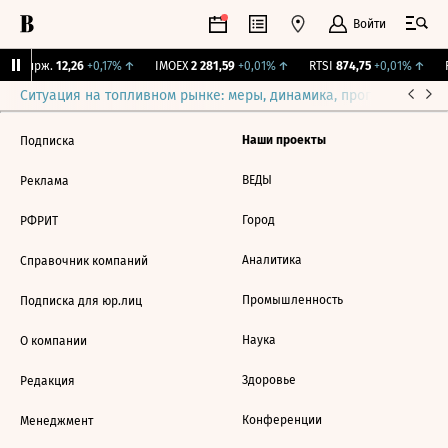
Войти
NY Бирж.
12,26
+0,17%
↑
IMOEX
2 281,59
+0,01%
↑
RTSI
874,75
+0,01%
↑
R
Ситуация на топливном рынке: меры, динамика, прогнозы
Выб
Наши проекты
Подписка
ВЕДЫ
Реклама
Город
РФРИТ
Аналитика
Справочник компаний
Промышленность
Подписка для юр.лиц
Наука
О компании
Здоровье
Редакция
Конференции
Менеджмент