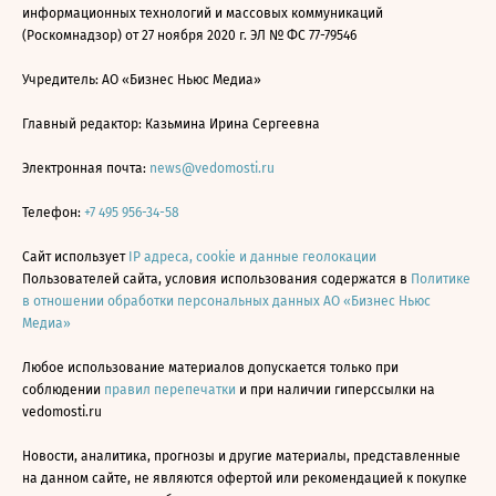
информационных технологий и массовых коммуникаций
(Роскомнадзор) от 27 ноября 2020 г. ЭЛ № ФС 77-79546
Учредитель: АО «Бизнес Ньюс Медиа»
Главный редактор: Казьмина Ирина Сергеевна
Электронная почта:
news@vedomosti.ru
Телефон:
+7 495 956-34-58
Сайт использует
IP адреса, cookie и данные геолокации
Пользователей сайта, условия использования содержатся в
Политике
в отношении обработки персональных данных АО «Бизнес Ньюс
Медиа»
Любое использование материалов допускается только при
соблюдении
правил перепечатки
и при наличии гиперссылки на
vedomosti.ru
Новости, аналитика, прогнозы и другие материалы, представленные
на данном сайте, не являются офертой или рекомендацией к покупке