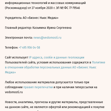
информационных технологий и массовых коммуникаций
(Роскомнадзор) от 27 ноября 2020 г. ЭЛ № ФС 77-79546
Учредитель: АО «Бизнес Ньюс Медиа»
Главный редактор: Казьмина Ирина Сергеевна
Электронная почта:
news@vedomosti.ru
Телефон:
+7 495 956-34-58
Сайт использует
IP адреса, cookie и данные геолокации
Пользователей сайта, условия использования содержатся в
Политике
в отношении обработки персональных данных АО «Бизнес Ньюс
Медиа»
Любое использование материалов допускается только при
соблюдении
правил перепечатки
и при наличии гиперссылки на
vedomosti.ru
Новости, аналитика, прогнозы и другие материалы, представленные
на данном сайте, не являются офертой или рекомендацией к покупке