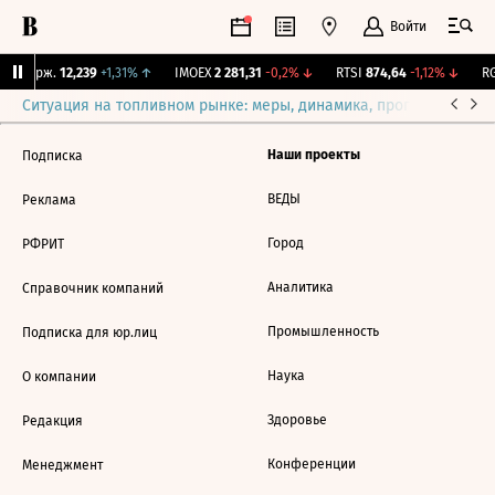
Войти
NY Бирж.
12,239
+1,31%
↑
IMOEX
2 281,31
-0,2%
↓
RTSI
874,64
-1,12%
↓
RG
Ситуация на топливном рынке: меры, динамика, прогнозы
Выб
Наши проекты
Подписка
ВЕДЫ
Реклама
Город
РФРИТ
Аналитика
Справочник компаний
Промышленность
Подписка для юр.лиц
Наука
О компании
Здоровье
Редакция
Конференции
Менеджмент