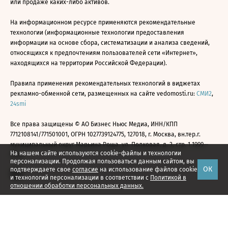
или продаже каких-либо активов.
На информационном ресурсе применяются рекомендательные
технологии (информационные технологии предоставления
информации на основе сбора, систематизации и анализа сведений,
относящихся к предпочтениям пользователей сети «Интернет»,
находящихся на территории Российской Федерации).
Правила применения рекомендательных технологий в виджетах
рекламно-обменной сети, размещенных на сайте vedomosti.ru:
СМИ2
,
24smi
Все права защищены © АО Бизнес Ньюс Медиа, ИНН/КПП
7712108141/771501001, ОГРН 1027739124775, 127018, г. Москва, вн.тер.г.
муниципальный округ Марьина Роща, ул. Полковая, д. 3, стр. 1 1999—
На нашем сайте используются cookie-файлы и технологии
2026
персонализации. Продолжая пользоваться данным сайтом, вы
ОК
подтверждаете свое
согласие
на использование файлов cookie
и технологий персонализации в соответствии с
Политикой в
отношении обработки персональных данных.