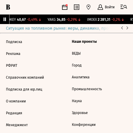
Войти
↑
OKEY
40,67
-0,49%
↓
YAKG
34,85
-0,29%
↓
IMOEX
2 281,31
-0,2%
↓
RT
Ситуация на топливном рынке: меры, динамика, прогнозы
Выб
Наши проекты
Подписка
ВЕДЫ
Реклама
Город
РФРИТ
Аналитика
Справочник компаний
Промышленность
Подписка для юр.лиц
Наука
О компании
Здоровье
Редакция
Конференции
Менеджмент