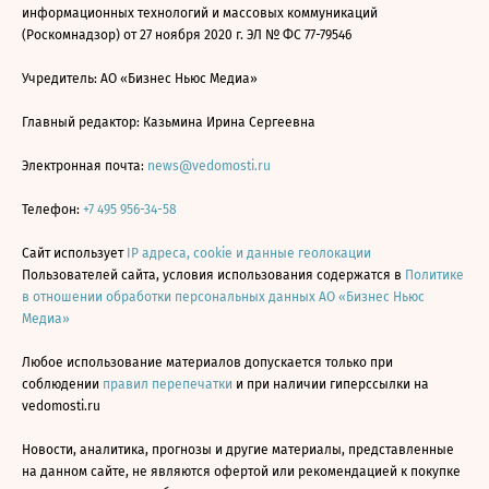
информационных технологий и массовых коммуникаций
(Роскомнадзор) от 27 ноября 2020 г. ЭЛ № ФС 77-79546
Учредитель: АО «Бизнес Ньюс Медиа»
Главный редактор: Казьмина Ирина Сергеевна
Электронная почта:
news@vedomosti.ru
Телефон:
+7 495 956-34-58
Сайт использует
IP адреса, cookie и данные геолокации
Пользователей сайта, условия использования содержатся в
Политике
в отношении обработки персональных данных АО «Бизнес Ньюс
Медиа»
Любое использование материалов допускается только при
соблюдении
правил перепечатки
и при наличии гиперссылки на
vedomosti.ru
Новости, аналитика, прогнозы и другие материалы, представленные
на данном сайте, не являются офертой или рекомендацией к покупке