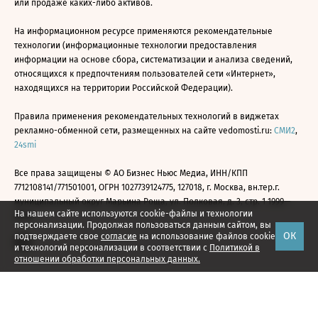
или продаже каких-либо активов.
На информационном ресурсе применяются рекомендательные
технологии (информационные технологии предоставления
информации на основе сбора, систематизации и анализа сведений,
относящихся к предпочтениям пользователей сети «Интернет»,
находящихся на территории Российской Федерации).
Правила применения рекомендательных технологий в виджетах
рекламно-обменной сети, размещенных на сайте vedomosti.ru:
СМИ2
,
24smi
Все права защищены © АО Бизнес Ньюс Медиа, ИНН/КПП
7712108141/771501001, ОГРН 1027739124775, 127018, г. Москва, вн.тер.г.
муниципальный округ Марьина Роща, ул. Полковая, д. 3, стр. 1 1999—
На нашем сайте используются cookie-файлы и технологии
2026
персонализации. Продолжая пользоваться данным сайтом, вы
ОК
подтверждаете свое
согласие
на использование файлов cookie
и технологий персонализации в соответствии с
Политикой в
отношении обработки персональных данных.