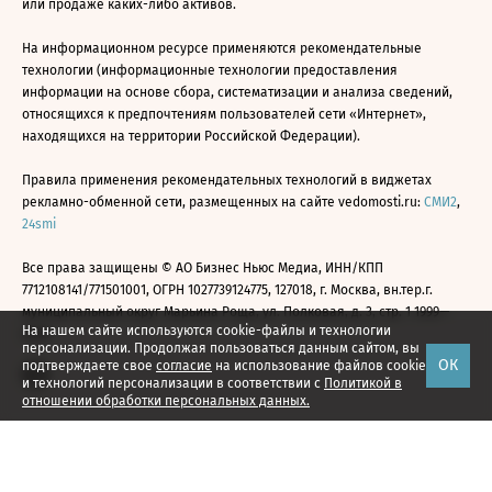
или продаже каких-либо активов.
На информационном ресурсе применяются рекомендательные
технологии (информационные технологии предоставления
информации на основе сбора, систематизации и анализа сведений,
относящихся к предпочтениям пользователей сети «Интернет»,
находящихся на территории Российской Федерации).
Правила применения рекомендательных технологий в виджетах
рекламно-обменной сети, размещенных на сайте vedomosti.ru:
СМИ2
,
24smi
Все права защищены © АО Бизнес Ньюс Медиа, ИНН/КПП
7712108141/771501001, ОГРН 1027739124775, 127018, г. Москва, вн.тер.г.
муниципальный округ Марьина Роща, ул. Полковая, д. 3, стр. 1 1999—
На нашем сайте используются cookie-файлы и технологии
2026
персонализации. Продолжая пользоваться данным сайтом, вы
ОК
подтверждаете свое
согласие
на использование файлов cookie
и технологий персонализации в соответствии с
Политикой в
отношении обработки персональных данных.