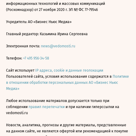
информационных технологий и массовых коммуникаций
(Роскомнадзор) от 27 ноября 2020 г. ЭЛ № ФС 77-79546
Учредитель: АО «Бизнес Ньюс Медиа»
Главный редактор: Казьмина Ирина Сергеевна
Электронная почта:
news@vedomosti.ru
Телефон:
+7 495 956-34-58
Сайт использует
IP адреса, cookie и данные геолокации
Пользователей сайта, условия использования содержатся в
Политике
в отношении обработки персональных данных АО «Бизнес Ньюс
Медиа»
Любое использование материалов допускается только при
соблюдении
правил перепечатки
и при наличии гиперссылки на
vedomosti.ru
Новости, аналитика, прогнозы и другие материалы, представленные
на данном сайте, не являются офертой или рекомендацией к покупке