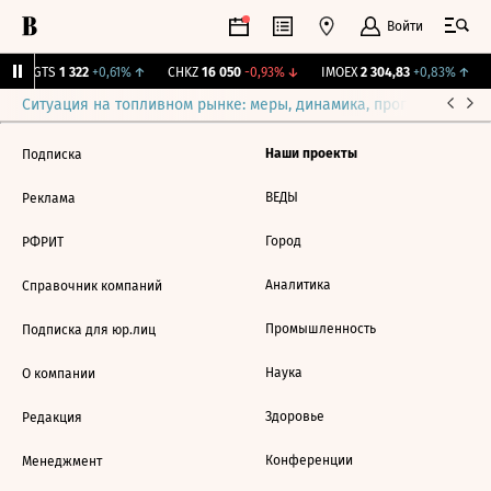
Войти
MGTS
1 322
+0,61%
↑
CHKZ
16 050
-0,93%
↓
IMOEX
2 304,83
+0,83%
↑
Ситуация на топливном рынке: меры, динамика, прогнозы
Выб
Наши проекты
Подписка
ВЕДЫ
Реклама
Город
РФРИТ
Аналитика
Справочник компаний
Промышленность
Подписка для юр.лиц
Наука
О компании
Здоровье
Редакция
Конференции
Менеджмент