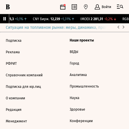
Войти
BI
115,3
+0,1%
↑
CNY Бирж.
12,239
+1,31%
↑
IMOEX
2 281,31
-0,2%
↓
RGBI
Ситуация на топливном рынке: меры, динамика, прогнозы
Выб
Наши проекты
Подписка
ВЕДЫ
Реклама
Город
РФРИТ
Аналитика
Справочник компаний
Промышленность
Подписка для юр.лиц
Наука
О компании
Здоровье
Редакция
Конференции
Менеджмент