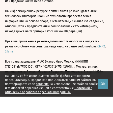
или продаже каких-либо активов.
На информационном ресурсе применяются рекомендательные
технологии (информационные технологии предоставления
информации на основе сбора, систематизации и анализа сведений,
относящихся к предпочтениям пользователей сети «Интернет»,
находящихся на территории Российской Федерации).
Правила применения рекомендательных технологий в виджетах
рекламно-обменной сети, размещенных на сайте vedomosti.ru:
СМИ2
,
24smi
Все права защищены © АО Бизнес Ньюс Медиа, ИНН/КПП
7712108141/771501001, ОГРН 1027739124775, 127018, г. Москва, вн.тер.г.
муниципальный округ Марьина Роща, ул. Полковая, д. 3, стр. 1 1999—
На нашем сайте используются cookie-файлы и технологии
2026
персонализации. Продолжая пользоваться данным сайтом, вы
ОК
подтверждаете свое
согласие
на использование файлов cookie
и технологий персонализации в соответствии с
Политикой в
отношении обработки персональных данных.