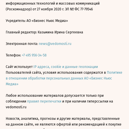
информационных технологий и массовых коммуникаций
(Роскомнадзор) от 27 ноября 2020 г. ЭЛ № ФС 77-79546
Учредитель: АО «Бизнес Ньюс Медиа»
Главный редактор: Казьмина Ирина Сергеевна
Электронная почта:
news@vedomosti.ru
Телефон:
+7 495 956-34-58
Сайт использует
IP адреса, cookie и данные геолокации
Пользователей сайта, условия использования содержатся в
Политике
в отношении обработки персональных данных АО «Бизнес Ньюс
Медиа»
Любое использование материалов допускается только при
соблюдении
правил перепечатки
и при наличии гиперссылки на
vedomosti.ru
Новости, аналитика, прогнозы и другие материалы, представленные
на данном сайте, не являются офертой или рекомендацией к покупке