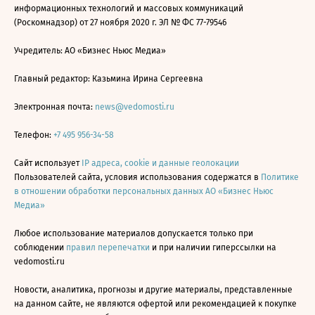
информационных технологий и массовых коммуникаций
(Роскомнадзор) от 27 ноября 2020 г. ЭЛ № ФС 77-79546
Учредитель: АО «Бизнес Ньюс Медиа»
Главный редактор: Казьмина Ирина Сергеевна
Электронная почта:
news@vedomosti.ru
Телефон:
+7 495 956-34-58
Сайт использует
IP адреса, cookie и данные геолокации
Пользователей сайта, условия использования содержатся в
Политике
в отношении обработки персональных данных АО «Бизнес Ньюс
Медиа»
Любое использование материалов допускается только при
соблюдении
правил перепечатки
и при наличии гиперссылки на
vedomosti.ru
Новости, аналитика, прогнозы и другие материалы, представленные
на данном сайте, не являются офертой или рекомендацией к покупке