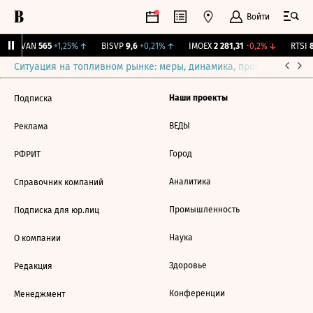
Войти
AVAN
565
+1,25%
↑
BISVP
9,6
+0,21%
↑
IMOEX
2 281,31
-0,2%
↓
RTSI
8
Ситуация на топливном рынке: меры, динамика, прогнозы
Выб
Наши проекты
Подписка
ВЕДЫ
Реклама
Город
РФРИТ
Аналитика
Справочник компаний
Промышленность
Подписка для юр.лиц
Наука
О компании
Здоровье
Редакция
Конференции
Менеджмент