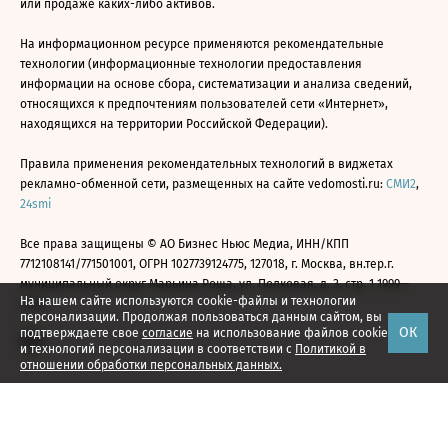
или продаже каких-либо активов.
На информационном ресурсе применяются рекомендательные
технологии (информационные технологии предоставления
информации на основе сбора, систематизации и анализа сведений,
относящихся к предпочтениям пользователей сети «Интернет»,
находящихся на территории Российской Федерации).
Правила применения рекомендательных технологий в виджетах
рекламно-обменной сети, размещенных на сайте vedomosti.ru:
СМИ2
,
24smi
Все права защищены © АО Бизнес Ньюс Медиа, ИНН/КПП
7712108141/771501001, ОГРН 1027739124775, 127018, г. Москва, вн.тер.г.
муниципальный округ Марьина Роща, ул. Полковая, д. 3, стр. 1 1999—
На нашем сайте используются cookie-файлы и технологии
2026
персонализации. Продолжая пользоваться данным сайтом, вы
ОК
подтверждаете свое
согласие
на использование файлов cookie
и технологий персонализации в соответствии с
Политикой в
отношении обработки персональных данных.