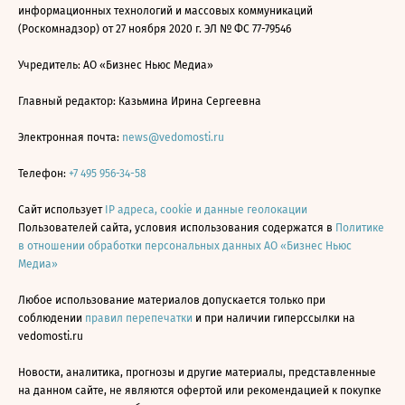
информационных технологий и массовых коммуникаций
(Роскомнадзор) от 27 ноября 2020 г. ЭЛ № ФС 77-79546
Учредитель: АО «Бизнес Ньюс Медиа»
Главный редактор: Казьмина Ирина Сергеевна
Электронная почта:
news@vedomosti.ru
Телефон:
+7 495 956-34-58
Сайт использует
IP адреса, cookie и данные геолокации
Пользователей сайта, условия использования содержатся в
Политике
в отношении обработки персональных данных АО «Бизнес Ньюс
Медиа»
Любое использование материалов допускается только при
соблюдении
правил перепечатки
и при наличии гиперссылки на
vedomosti.ru
Новости, аналитика, прогнозы и другие материалы, представленные
на данном сайте, не являются офертой или рекомендацией к покупке