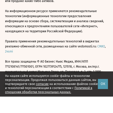
или продаже каких-либо активов.
На информационном ресурсе применяются рекомендательные
технологии (информационные технологии предоставления
информации на основе сбора, систематизации и анализа сведений,
относящихся к предпочтениям пользователей сети «Интернет»,
находящихся на территории Российской Федерации).
Правила применения рекомендательных технологий в виджетах
рекламно-обменной сети, размещенных на сайте vedomosti.ru:
СМИ2
,
24smi
Все права защищены © АО Бизнес Ньюс Медиа, ИНН/КПП
7712108141/771501001, ОГРН 1027739124775, 127018, г. Москва, вн.тер.г.
муниципальный округ Марьина Роща, ул. Полковая, д. 3, стр. 1 1999—
На нашем сайте используются cookie-файлы и технологии
2026
персонализации. Продолжая пользоваться данным сайтом, вы
ОК
подтверждаете свое
согласие
на использование файлов cookie
и технологий персонализации в соответствии с
Политикой в
отношении обработки персональных данных.