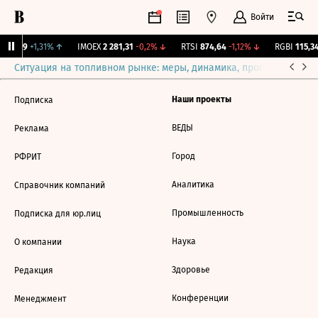
Войти
12,239
+1,31%
↑
IMOEX
2 281,31
-0,2%
↓
RTSI
874,64
-1,12%
↓
RGBI
115,34
Ситуация на топливном рынке: меры, динамика, прогнозы
Выб
Наши проекты
Подписка
ВЕДЫ
Реклама
Город
РФРИТ
Аналитика
Справочник компаний
Промышленность
Подписка для юр.лиц
Наука
О компании
Здоровье
Редакция
Конференции
Менеджмент