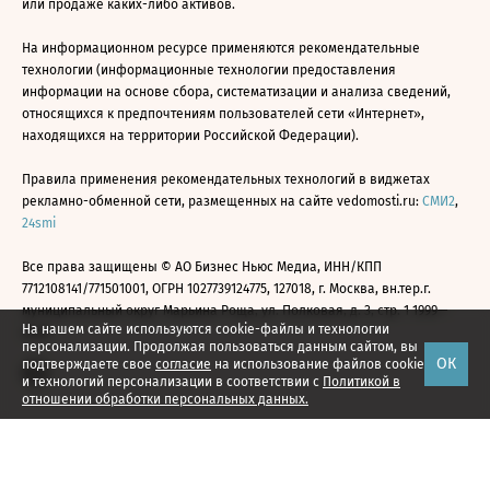
или продаже каких-либо активов.
На информационном ресурсе применяются рекомендательные
технологии (информационные технологии предоставления
информации на основе сбора, систематизации и анализа сведений,
относящихся к предпочтениям пользователей сети «Интернет»,
находящихся на территории Российской Федерации).
Правила применения рекомендательных технологий в виджетах
рекламно-обменной сети, размещенных на сайте vedomosti.ru:
СМИ2
,
24smi
Все права защищены © АО Бизнес Ньюс Медиа, ИНН/КПП
7712108141/771501001, ОГРН 1027739124775, 127018, г. Москва, вн.тер.г.
муниципальный округ Марьина Роща, ул. Полковая, д. 3, стр. 1 1999—
На нашем сайте используются cookie-файлы и технологии
2026
персонализации. Продолжая пользоваться данным сайтом, вы
ОК
подтверждаете свое
согласие
на использование файлов cookie
и технологий персонализации в соответствии с
Политикой в
отношении обработки персональных данных.