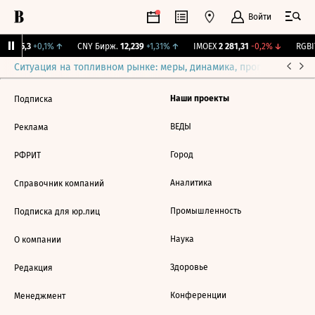
Войти
BI
115,3
+0,1%
↑
CNY Бирж.
12,239
+1,31%
↑
IMOEX
2 281,31
-0,2%
↓
RGBIT
Ситуация на топливном рынке: меры, динамика, прогнозы
Выб
Наши проекты
Подписка
ВЕДЫ
Реклама
Город
РФРИТ
Аналитика
Справочник компаний
Промышленность
Подписка для юр.лиц
Наука
О компании
Здоровье
Редакция
Конференции
Менеджмент