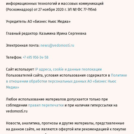
информационных технологий и массовых коммуникаций
(Роскомнадзор) от 27 ноября 2020 г. ЭЛ № ФС 77-79546
Учредитель: АО «Бизнес Ньюс Медиа»
Главный редактор: Казьмина Ирина Сергеевна
Электронная почта:
news@vedomosti.ru
Телефон:
+7 495 956-34-58
Сайт использует
IP адреса, cookie и данные геолокации
Пользователей сайта, условия использования содержатся в
Политике
в отношении обработки персональных данных АО «Бизнес Ньюс
Медиа»
Любое использование материалов допускается только при
соблюдении
правил перепечатки
и при наличии гиперссылки на
vedomosti.ru
Новости, аналитика, прогнозы и другие материалы, представленные
на данном сайте, не являются офертой или рекомендацией к покупке