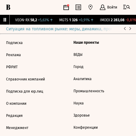
Войти
6%
↑
VEON-RX
58,2
+5,63%
↑
MGTS
1 326
+0,91%
↑
IMOEX
2 283,08
-0,81%
Ситуация на топливном рынке: меры, динамика, прогнозы
Выб
Наши проекты
Подписка
ВЕДЫ
Реклама
Город
РФРИТ
Аналитика
Справочник компаний
Промышленность
Подписка для юр.лиц
Наука
О компании
Здоровье
Редакция
Конференции
Менеджмент