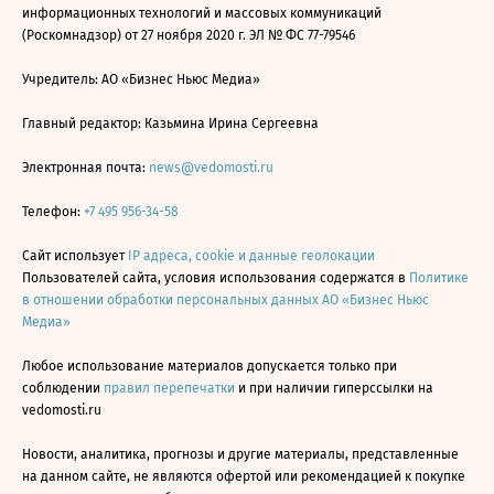
информационных технологий и массовых коммуникаций
(Роскомнадзор) от 27 ноября 2020 г. ЭЛ № ФС 77-79546
Учредитель: АО «Бизнес Ньюс Медиа»
Главный редактор: Казьмина Ирина Сергеевна
Электронная почта:
news@vedomosti.ru
Телефон:
+7 495 956-34-58
Сайт использует
IP адреса, cookie и данные геолокации
Пользователей сайта, условия использования содержатся в
Политике
в отношении обработки персональных данных АО «Бизнес Ньюс
Медиа»
Любое использование материалов допускается только при
соблюдении
правил перепечатки
и при наличии гиперссылки на
vedomosti.ru
Новости, аналитика, прогнозы и другие материалы, представленные
на данном сайте, не являются офертой или рекомендацией к покупке