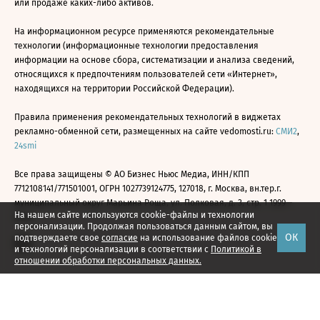
или продаже каких-либо активов.
На информационном ресурсе применяются рекомендательные
технологии (информационные технологии предоставления
информации на основе сбора, систематизации и анализа сведений,
относящихся к предпочтениям пользователей сети «Интернет»,
находящихся на территории Российской Федерации).
Правила применения рекомендательных технологий в виджетах
рекламно-обменной сети, размещенных на сайте vedomosti.ru:
СМИ2
,
24smi
Все права защищены © АО Бизнес Ньюс Медиа, ИНН/КПП
7712108141/771501001, ОГРН 1027739124775, 127018, г. Москва, вн.тер.г.
муниципальный округ Марьина Роща, ул. Полковая, д. 3, стр. 1 1999—
На нашем сайте используются cookie-файлы и технологии
2026
персонализации. Продолжая пользоваться данным сайтом, вы
ОК
подтверждаете свое
согласие
на использование файлов cookie
и технологий персонализации в соответствии с
Политикой в
отношении обработки персональных данных.