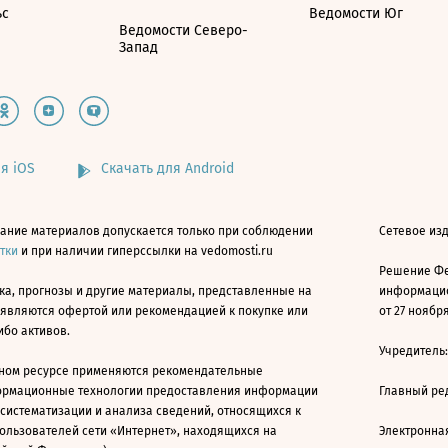
ьс
Ведомости Юг
Ведомости Северо-
Запад
я iOS
Скачать для Android
ание материалов допускается только при соблюдении
Сетевое изд
атки
и при наличии гиперссылки на vedomosti.ru
Решение Фе
ка, прогнозы и другие материалы, представленные на
информацио
 являются офертой или рекомендацией к покупке или
от 27 ноября
ибо активов.
Учредитель
ном ресурсе применяются рекомендательные
ормационные технологии предоставления информации
Главный ре
 систематизации и анализа сведений, относящихся к
ользователей сети «Интернет», находящихся на
Электронна