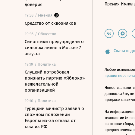
Премия Импул
доверия
19:38
/ Мнения
Средство от сквозняков
19:36
/ Общество
Синоптики предупредили о
сильном ливне в Москве 7
Скачать дл
августа
19:19
/ Политика
Любое использов
Слуцкий потребовал
правил перепеч
признать партию «Яблоко»
нежелательной
Новости, аналити
организацией
данном сайте, не
продаже каких-л
19:10
/ Политика
Турецкий министр заявил о
На информацион
сложном положении
технологии (инф
Европы из-за отказа от
на основе сбора,
газа из РФ
предпочтениям п