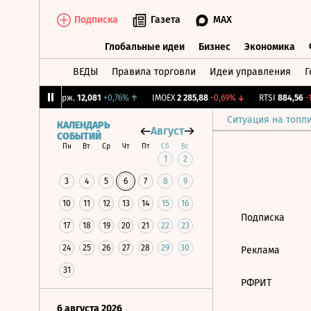
Подписка
Газета
MAX
Глобальные идеи
Бизнес
Экономика
ВЕДЫ
Правила торговли
Идеи управления
Г
Глобальные идеи
Бизнес
Экономик
8%
↑
CNY Бирж.
12,081
+0,76%
↑
IMOEX
2 285,88
-0,69%
↓
RTSI
884,56
-1,
Ситуация на топл
КАЛЕНДАРЬ
Август
СОБЫТИЙ
Пн
Вт
Ср
Чт
Пт
Сб
Вс
1
2
3
4
5
6
7
8
9
10
11
12
13
14
15
16
Подписка
17
18
19
20
21
22
23
24
25
26
27
28
29
30
Реклама
31
РФРИТ
6 августа 2026