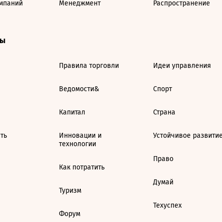
мпаний
Менеджмент
Распространение
ты
Правила торговли
Идеи управления
Ведомости&
Спорт
Капитал
Страна
ть
Инновации и
Устойчивое развити
технологии
Право
Как потратить
Думай
Туризм
Техуспех
Форум