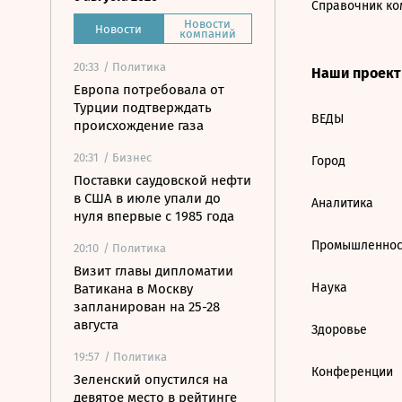
Справочник ко
Новости
Новости
компаний
20:33
/ Политика
Наши проек
Европа потребовала от
Турции подтверждать
ВЕДЫ
происхождение газа
20:31
/ Бизнес
Город
Поставки саудовской нефти
в США в июле упали до
Аналитика
нуля впервые с 1985 года
Промышленнос
20:10
/ Политика
Визит главы дипломатии
Наука
Ватикана в Москву
запланирован на 25-28
августа
Здоровье
19:57
/ Политика
Конференции
Зеленский опустился на
девятое место в рейтинге