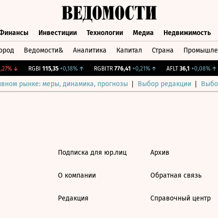
Финансы
Инвестиции
Технологии
Медиа
Недвижимость
ород
Ведомости&
Аналитика
Капитал
Страна
Промышле
а
Финансы
Инвестиции
Технологии
Медиа
Недвижимос
27%
↓
RGBI
115,35
+0,18%
↑
RGBITR
776,41
+0,21%
↑
AFLT
36,1
+0,08%
↑
ивном рынке: меры, динамика, прогнозы
Выбор редакции
Выбо
Подписка для юр.лиц
Архив
О компании
Обратная связь
Редакция
Справочный центр