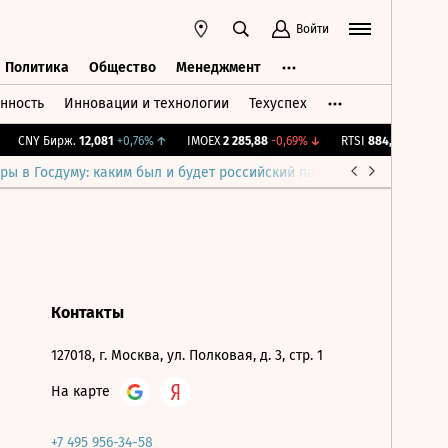
Войти
Политика
Общество
Менеджмент
нность
Инновации и технологии
Техуспех
ть
Политика
Общество
Менеджмент
CNY Бирж.
12,081
+0,76%
↑
IMOEX
2 285,88
-0,69%
↓
RTSI
884,56
-1,27%
↓
ры в Госдуму: каким был и будет российский парламент
Война н
Контакты
127018, г. Москва, ул. Полковая, д. 3, стр. 1
На карте
+7 495 956-34-58