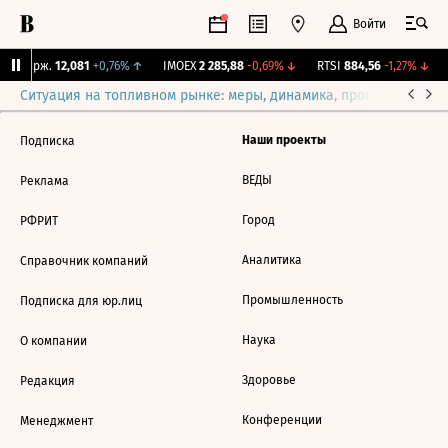
Войти
NY Бирж.
12,081
+0,76%
↑
IMOEX
2 285,88
-0,69%
↓
RTSI
884,56
-1,27%
↓
Ситуация на топливном рынке: меры, динамика, прогнозы
Выб
Наши проекты
Подписка
ВЕДЫ
Реклама
Город
РФРИТ
Аналитика
Справочник компаний
Промышленность
Подписка для юр.лиц
Наука
О компании
Здоровье
Редакция
Конференции
Менеджмент