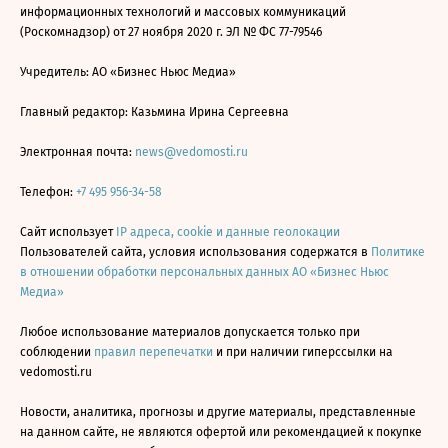
информационных технологий и массовых коммуникаций
(Роскомнадзор) от 27 ноября 2020 г. ЭЛ № ФС 77-79546
Учредитель: АО «Бизнес Ньюс Медиа»
Главный редактор: Казьмина Ирина Сергеевна
Электронная почта:
news@vedomosti.ru
Телефон:
+7 495 956-34-58
Сайт использует
IP адреса, cookie и данные геолокации
Пользователей сайта, условия использования содержатся в
Политике
в отношении обработки персональных данных АО «Бизнес Ньюс
Медиа»
Любое использование материалов допускается только при
соблюдении
правил перепечатки
и при наличии гиперссылки на
vedomosti.ru
Новости, аналитика, прогнозы и другие материалы, представленные
на данном сайте, не являются офертой или рекомендацией к покупке