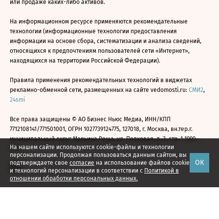
или продаже каких-либо активов.
На информационном ресурсе применяются рекомендательные
технологии (информационные технологии предоставления
информации на основе сбора, систематизации и анализа сведений,
относящихся к предпочтениям пользователей сети «Интернет»,
находящихся на территории Российской Федерации).
Правила применения рекомендательных технологий в виджетах
рекламно-обменной сети, размещенных на сайте vedomosti.ru:
СМИ2
,
24smi
Все права защищены © АО Бизнес Ньюс Медиа, ИНН/КПП
7712108141/771501001, ОГРН 1027739124775, 127018, г. Москва, вн.тер.г.
муниципальный округ Марьина Роща, ул. Полковая, д. 3, стр. 1 1999—
На нашем сайте используются cookie-файлы и технологии
2026
персонализации. Продолжая пользоваться данным сайтом, вы
ОК
подтверждаете свое
согласие
на использование файлов cookie
и технологий персонализации в соответствии с
Политикой в
отношении обработки персональных данных.