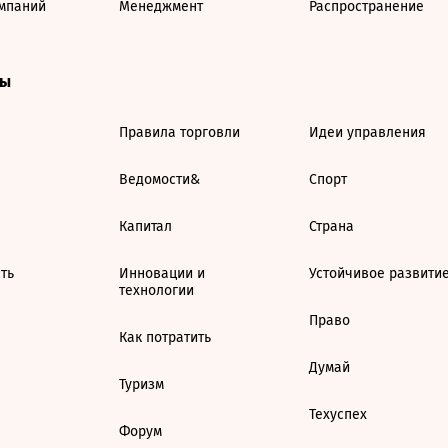
мпаний
Менеджмент
Распространение
ты
Правила торговли
Идеи управления
Ведомости&
Спорт
Капитал
Страна
ть
Инновации и
Устойчивое развити
технологии
Право
Как потратить
Думай
Туризм
Техуспех
Форум