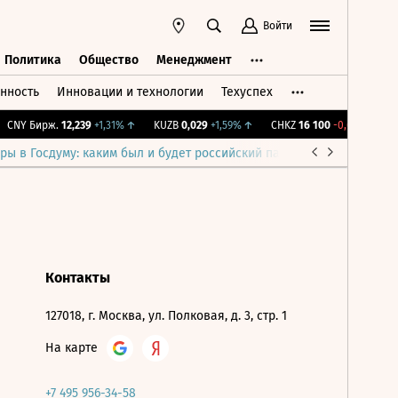
Войти
Политика
Общество
Менеджмент
нность
Инновации и технологии
Техуспех
ть
Политика
Общество
Менеджмент
CNY Бирж.
12,239
+1,31%
↑
KUZB
0,029
+1,59%
↑
CHKZ
16 100
-0,62%
↓
I
ры в Госдуму: каким был и будет российский парламент
Война н
Контакты
127018, г. Москва, ул. Полковая, д. 3, стр. 1
На карте
+7 495 956-34-58