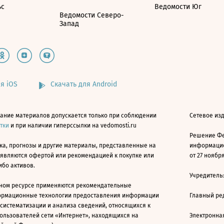
ьс
Ведомости Юг
Ведомости Северо-
Запад
я iOS
Скачать для Android
ание материалов допускается только при соблюдении
Сетевое изд
атки
и при наличии гиперссылки на vedomosti.ru
Решение Фе
ка, прогнозы и другие материалы, представленные на
информацио
 являются офертой или рекомендацией к покупке или
от 27 ноября
ибо активов.
Учредитель
ном ресурсе применяются рекомендательные
ормационные технологии предоставления информации
Главный ре
 систематизации и анализа сведений, относящихся к
ользователей сети «Интернет», находящихся на
Электронна