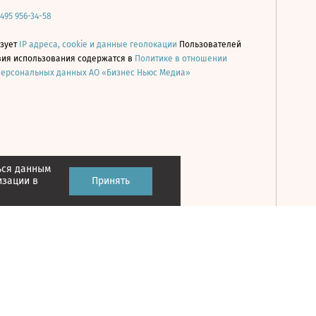
 495 956-34-58
ьзует
IP адреса, cookie и данные геолокации
Пользователей
овия использования содержатся в
Политике в отношении
персональных данных АО «Бизнес Ньюс Медиа»
ься данным
Принять
изации в