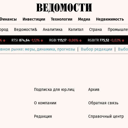
Финансы
Инвестиции
Технологии
Медиа
Недвижимость
ород
Ведомости&
Аналитика
Капитал
Страна
Промышле
а
Финансы
Инвестиции
Технологии
Медиа
Недвижимос
↓
RTSI
874,64
-1,12%
↓
RGBI
115,17
-0,06%
↓
RGBITR
775,52
-0,02%
↓
ивном рынке: меры, динамика, прогнозы
Выбор редакции
Выбо
Подписка для юр.лиц
Архив
О компании
Обратная связь
Редакция
Справочный центр