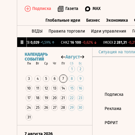
Подписка
Газета
MAX
Глобальные идеи
Бизнес
Экономика
ВЕДЫ
Правила торговли
Идеи управления
Г
Глобальные идеи
Бизнес
Экономик
1,31%
↑
KUZB
0,029
+1,59%
↑
CHKZ
16 100
-0,62%
↓
IMOEX
2 281,31
-0,2%
Ситуация на топл
КАЛЕНДАРЬ
Август
СОБЫТИЙ
Пн
Вт
Ср
Чт
Пт
Сб
Вс
1
2
3
4
5
6
7
8
9
10
11
12
13
14
15
16
Подписка
17
18
19
20
21
22
23
24
25
26
27
28
29
30
Реклама
31
РФРИТ
7 августа 2026