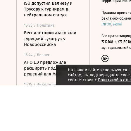
территории Росс
ISU допустил Валиеву и
Трусову к турнирам в
Правила примене
нейтральном статусе
рекламно-обменно
INFOX
,
24smi
15:25
/ Политика
Беспилотники атаковали
Все права защищ
турецкий сухогруз у
7712108141/7715010
Новороссийска
муниципальный окр
15:24
/ Бизнес
АНО ЦЭ предложила
расширить поддержку ИИ-
На нашем сайте используются c
решений для МСП
сайтом, вы подтверждаете свое
соответствии с
Политикой в отн
15:15
/ Инвестиции
Чистая прибыль Ozon по
РСБУ за первое полугодие
составила 15 млрд рублей
15:14
/
Спорт
Все на одного: зачем в
мужском теннисе готовят