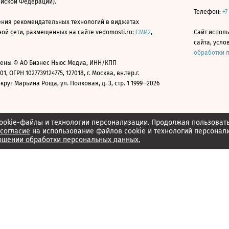
ийской Федерации).
Телефон:
+7
ния рекомендательных технологий в виджетах
й сети, размещенных на сайте vedomosti.ru:
СМИ2
,
Сайт испол
сайта, усл
обработки 
ены © АО Бизнес Ньюс Медиа, ИНН/КПП
01, ОГРН 1027739124775, 127018, г. Москва, вн.тер.г.
уг Марьина Роща, ул. Полковая, д. 3, стр. 1 1999—2026
ookie-файлы и технологии персонализации. Продолжая пользоват
согласие
на использование файлов cookie и технологий персонал
ошении обработки персональных данных.