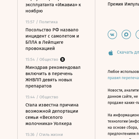
Премия Импул
эксплуатанта «Ижавиа» к
ноябрю
15:57
/ Политика
Посольство РФ назвало
инцидент с самолетом и
БПЛА в Лейпциге
провокацией
Скачать дл
15:54
/ Общество
Минздрав рекомендовал
Любое использов
включить в перечень
правил перепеч
ЖНВЛП девять новых
препаратов
Новости, аналити
данном сайте, не
15:44
/ Общество
продаже каких-л
Стала известна причина
возможной депортации
На информацион
семьи «Веселого
технологии (инф
молочника» Уолкера
на основе сбора,
предпочтениям п
15:36
/ Стиль жизни