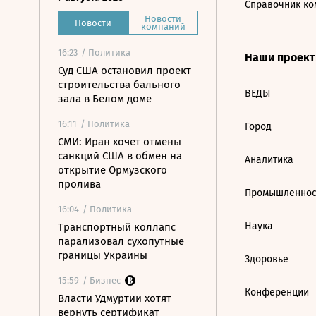
Справочник ко
Новости
Новости
компаний
16:23
/ Политика
Наши проек
Суд США остановил проект
строительства бального
ВЕДЫ
зала в Белом доме
16:11
/ Политика
Город
СМИ: Иран хочет отмены
санкций США в обмен на
Аналитика
открытие Ормузского
пролива
Промышленнос
16:04
/ Политика
Наука
Транспортный коллапс
парализовал сухопутные
границы Украины
Здоровье
15:59
/ Бизнес
Конференции
Власти Удмуртии хотят
вернуть сертификат