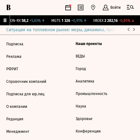
Войти
VEON-RX
58,2
+5,63%
↑
MGTS
1 326
+0,91%
↑
IMOEX
2 282,16
-0,85%
↓
Ситуация на топливном рынке: меры, динамика, прогнозы
Выб
Наши проекты
Подписка
ВЕДЫ
Реклама
Город
РФРИТ
Аналитика
Справочник компаний
Промышленность
Подписка для юр.лиц
Наука
О компании
Здоровье
Редакция
Конференции
Менеджмент