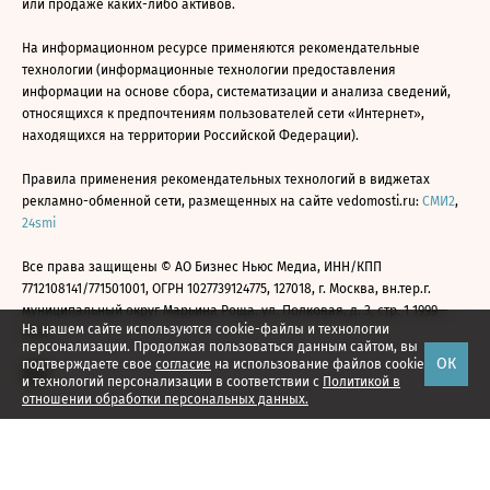
или продаже каких-либо активов.
На информационном ресурсе применяются рекомендательные
технологии (информационные технологии предоставления
информации на основе сбора, систематизации и анализа сведений,
относящихся к предпочтениям пользователей сети «Интернет»,
находящихся на территории Российской Федерации).
Правила применения рекомендательных технологий в виджетах
рекламно-обменной сети, размещенных на сайте vedomosti.ru:
СМИ2
,
24smi
Все права защищены © АО Бизнес Ньюс Медиа, ИНН/КПП
7712108141/771501001, ОГРН 1027739124775, 127018, г. Москва, вн.тер.г.
муниципальный округ Марьина Роща, ул. Полковая, д. 3, стр. 1 1999—
На нашем сайте используются cookie-файлы и технологии
2026
персонализации. Продолжая пользоваться данным сайтом, вы
ОК
подтверждаете свое
согласие
на использование файлов cookie
и технологий персонализации в соответствии с
Политикой в
отношении обработки персональных данных.