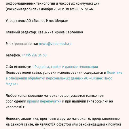
информационных технологий и массовых коммуникаций
(Роскомнадзор) от 27 ноября 2020 г. ЭЛ № ФС 77-79546
Учредитель: АО «Бизнес Ньюс Медиа»
Главный редактор: Казьмина Ирина Сергеевна
Электронная почта:
news@vedomosti.ru
Телефон:
+7 495 956-34-58
Сайт использует
IP адреса, cookie и данные геолокации
Пользователей сайта, условия использования содержатся в
Политике
в отношении обработки персональных данных АО «Бизнес Ньюс
Медиа»
Любое использование материалов допускается только при
соблюдении
правил перепечатки
и при наличии гиперссылки на
vedomosti.ru
Новости, аналитика, прогнозы и другие материалы, представленные
на данном сайте, не являются офертой или рекомендацией к покупке