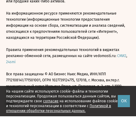
или продаже каких-либо активов.
На информационном ресурсе применяются рекомендательные
технологии (информационные технологии предоставления
информации на основе сбора, систематизации и анализа сведений,
относящихся к предпочтениям пользователей сети «Интернет»,
находящихся на территории Российской Федерации).
Правила применения рекомендательных технологий в виджетах
рекламно-обменной сети, размещенных на сайте vedomosti.ru:
СМИ2
,
24smi
Все права защищены © АО Бизнес Ньюс Медиа, ИНН/КПП
7712108141/771501001, ОГРН 1027739124775, 127018, г. Москва, вн.тер.г.
муниципальный округ Марьина Роща, ул. Полковая, д. 3, стр. 1 1999—
На нашем сайте используются cookie-файлы и технологии
2026
персонализации. Продолжая пользоваться данным сайтом, вы
ОК
подтверждаете свое
согласие
на использование файлов cookie
и технологий персонализации в соответствии с
Политикой в
отношении обработки персональных данных.