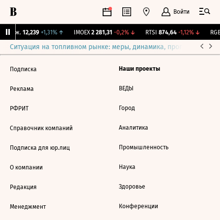
Войти
 Бирж.
12,239
+1,31%
↑
IMOEX
2 281,31
-0,2%
↓
RTSI
874,64
-1,12%
↓
RGB
Ситуация на топливном рынке: меры, динамика, прогнозы
Выб
Наши проекты
Подписка
ВЕДЫ
Реклама
Город
РФРИТ
Аналитика
Справочник компаний
Промышленность
Подписка для юр.лиц
Наука
О компании
Здоровье
Редакция
Конференции
Менеджмент