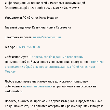
информационных технологий и массовых коммуникаций
(Роскомнадзор) от 27 ноября 2020 г. ЭЛ № ФС 77-79546
Учредитель: АО «Бизнес Ньюс Медиа»
Главный редактор: Казьмина Ирина Сергеевна
Электронная почта:
news@vedomosti.ru
Телефон:
+7 495 956-34-58
Сайт использует
IP адреса, cookie и данные геолокации
Пользователей сайта, условия использования содержатся в
Политике
в отношении обработки персональных данных АО «Бизнес Ньюс
Медиа»
Любое использование материалов допускается только при
соблюдении
правил перепечатки
и при наличии гиперссылки на
vedomosti.ru
Новости, аналитика, прогнозы и другие материалы, представленные
на данном сайте, не являются офертой или рекомендацией к покупке