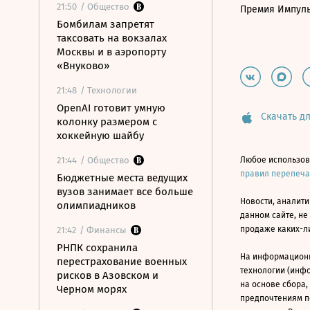
21:50
/ Общество
Премия Импул
Бомбилам запретят
таксовать на вокзалах
Москвы и в аэропорту
«Внуково»
21:48
/ Технологии
OpenAI готовит умную
Скачать дл
колонку размером с
хоккейную шайбу
21:44
/ Общество
Любое использов
правил перепеч
Бюджетные места ведущих
вузов занимает все больше
Новости, аналити
олимпиадников
данном сайте, не
продаже каких-л
21:42
/ Финансы
РНПК сохранила
На информацион
перестрахование военных
технологии (инф
рисков в Азовском и
на основе сбора,
Черном морях
предпочтениям п