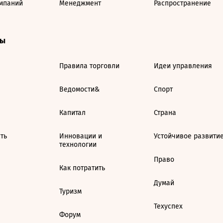
мпаний
Менеджмент
Распространение
ты
Правила торговли
Идеи управления
Ведомости&
Спорт
Капитал
Страна
ть
Инновации и
Устойчивое развити
технологии
Право
Как потратить
Думай
Туризм
Техуспех
Форум