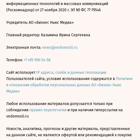
информационных технологий и массовых коммуникаций
(Роскомнадзор) от 27 ноября 2020 г. ЭЛ № ФС 77-79546
Учредитель: АО «Бизнес Ньюс Медиа»
Главный редактор: Казьмина Ирина Сергеевна
Электронная почта:
news@vedomosti.ru
Телефон:
+7 495 956-34-58
Сайт использует
IP адреса, cookie и данные геолокации
Пользователей сайта, условия использования содержатся в
Политике
в отношении обработки персональных данных АО «Бизнес Ньюс
Медиа»
Любое использование материалов допускается только при
соблюдении
правил перепечатки
и при наличии гиперссылки на
vedomosti.ru
Новости, аналитика, прогнозы и другие материалы, представленные
на данном сайте, не являются офертой или рекомендацией к покупке