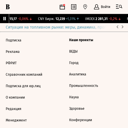
Войти
GBI
115,17
-0,06%
↓
CNY Бирж.
12,239
+1,31%
↑
IMOEX
2 281,31
-0,2%
↓
R
Ситуация на топливном рынке: меры, динамика, прогнозы
Выб
Наши проекты
Подписка
ВЕДЫ
Реклама
Город
РФРИТ
Аналитика
Справочник компаний
Промышленность
Подписка для юр.лиц
Наука
О компании
Здоровье
Редакция
Конференции
Менеджмент