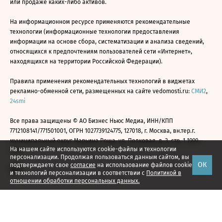
или продаже каких-либо активов.
На информационном ресурсе применяются рекомендательные
технологии (информационные технологии предоставления
информации на основе сбора, систематизации и анализа сведений,
относящихся к предпочтениям пользователей сети «Интернет»,
находящихся на территории Российской Федерации).
Правила применения рекомендательных технологий в виджетах
рекламно-обменной сети, размещенных на сайте vedomosti.ru:
СМИ2
,
24smi
Все права защищены © АО Бизнес Ньюс Медиа, ИНН/КПП
7712108141/771501001, ОГРН 1027739124775, 127018, г. Москва, вн.тер.г.
муниципальный округ Марьина Роща, ул. Полковая, д. 3, стр. 1 1999—
На нашем сайте используются cookie-файлы и технологии
2026
персонализации. Продолжая пользоваться данным сайтом, вы
ОК
подтверждаете свое
согласие
на использование файлов cookie
и технологий персонализации в соответствии с
Политикой в
отношении обработки персональных данных.