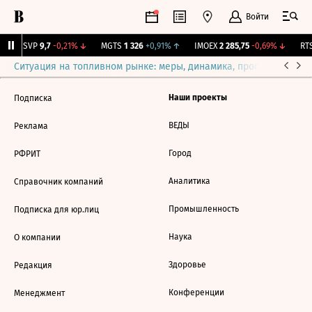
Войти
BISVP
9,7
-0,21%
↓
MGTS
1 326
+0,91%
↑
IMOEX
2 285,75
-0,69%
↓
RTS
Ситуация на топливном рынке: меры, динамика, прогнозы
Выб
Наши проекты
Подписка
ВЕДЫ
Реклама
Город
РФРИТ
Аналитика
Справочник компаний
Промышленность
Подписка для юр.лиц
Наука
О компании
Здоровье
Редакция
Конференции
Менеджмент