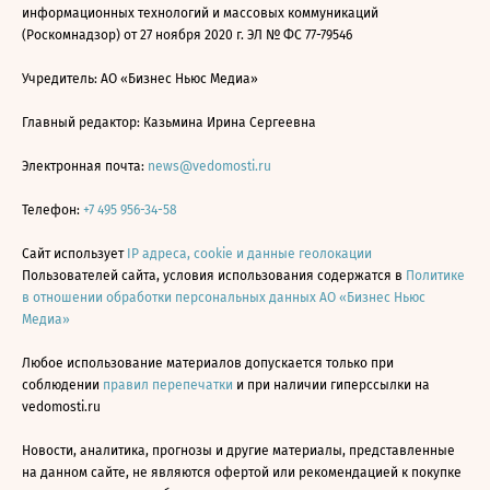
информационных технологий и массовых коммуникаций
(Роскомнадзор) от 27 ноября 2020 г. ЭЛ № ФС 77-79546
Учредитель: АО «Бизнес Ньюс Медиа»
Главный редактор: Казьмина Ирина Сергеевна
Электронная почта:
news@vedomosti.ru
Телефон:
+7 495 956-34-58
Сайт использует
IP адреса, cookie и данные геолокации
Пользователей сайта, условия использования содержатся в
Политике
в отношении обработки персональных данных АО «Бизнес Ньюс
Медиа»
Любое использование материалов допускается только при
соблюдении
правил перепечатки
и при наличии гиперссылки на
vedomosti.ru
Новости, аналитика, прогнозы и другие материалы, представленные
на данном сайте, не являются офертой или рекомендацией к покупке