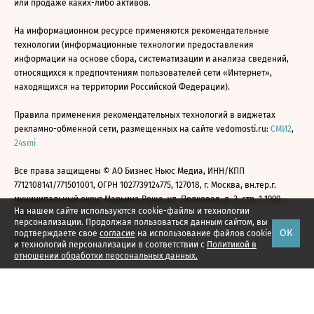
или продаже каких-либо активов.
На информационном ресурсе применяются рекомендательные
технологии (информационные технологии предоставления
информации на основе сбора, систематизации и анализа сведений,
относящихся к предпочтениям пользователей сети «Интернет»,
находящихся на территории Российской Федерации).
Правила применения рекомендательных технологий в виджетах
рекламно-обменной сети, размещенных на сайте vedomosti.ru:
СМИ2
,
24smi
Все права защищены © АО Бизнес Ньюс Медиа, ИНН/КПП
7712108141/771501001, ОГРН 1027739124775, 127018, г. Москва, вн.тер.г.
муниципальный округ Марьина Роща, ул. Полковая, д. 3, стр. 1 1999—
На нашем сайте используются cookie-файлы и технологии
2026
персонализации. Продолжая пользоваться данным сайтом, вы
ОК
подтверждаете свое
согласие
на использование файлов cookie
и технологий персонализации в соответствии с
Политикой в
отношении обработки персональных данных.