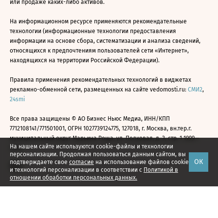
или продаже каких-либо активов.
На информационном ресурсе применяются рекомендательные
технологии (информационные технологии предоставления
информации на основе сбора, систематизации и анализа сведений,
относящихся к предпочтениям пользователей сети «Интернет»,
находящихся на территории Российской Федерации).
Правила применения рекомендательных технологий в виджетах
рекламно-обменной сети, размещенных на сайте vedomosti.ru:
СМИ2
,
24smi
Все права защищены © АО Бизнес Ньюс Медиа, ИНН/КПП
7712108141/771501001, ОГРН 1027739124775, 127018, г. Москва, вн.тер.г.
муниципальный округ Марьина Роща, ул. Полковая, д. 3, стр. 1 1999—
На нашем сайте используются cookie-файлы и технологии
2026
персонализации. Продолжая пользоваться данным сайтом, вы
ОК
подтверждаете свое
согласие
на использование файлов cookie
и технологий персонализации в соответствии с
Политикой в
отношении обработки персональных данных.