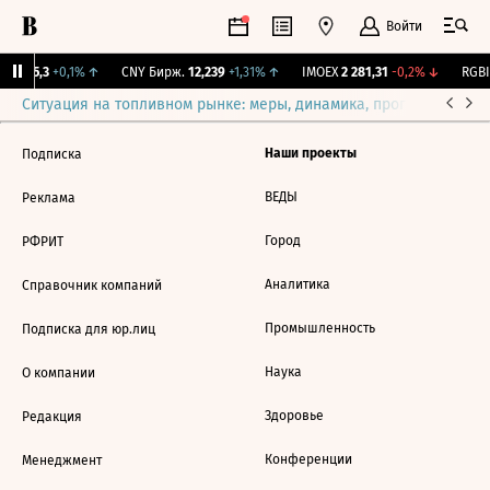
Войти
BI
115,3
+0,1%
↑
CNY Бирж.
12,239
+1,31%
↑
IMOEX
2 281,31
-0,2%
↓
RGBI
Ситуация на топливном рынке: меры, динамика, прогнозы
Выб
Наши проекты
Подписка
ВЕДЫ
Реклама
Город
РФРИТ
Аналитика
Справочник компаний
Промышленность
Подписка для юр.лиц
Наука
О компании
Здоровье
Редакция
Конференции
Менеджмент