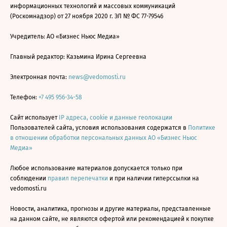
информационных технологий и массовых коммуникаций
(Роскомнадзор) от 27 ноября 2020 г. ЭЛ № ФС 77-79546
Учредитель: АО «Бизнес Ньюс Медиа»
Главный редактор: Казьмина Ирина Сергеевна
Электронная почта:
news@vedomosti.ru
Телефон:
+7 495 956-34-58
Сайт использует
IP адреса, cookie и данные геолокации
Пользователей сайта, условия использования содержатся в
Политике
в отношении обработки персональных данных АО «Бизнес Ньюс
Медиа»
Любое использование материалов допускается только при
соблюдении
правил перепечатки
и при наличии гиперссылки на
vedomosti.ru
Новости, аналитика, прогнозы и другие материалы, представленные
на данном сайте, не являются офертой или рекомендацией к покупке