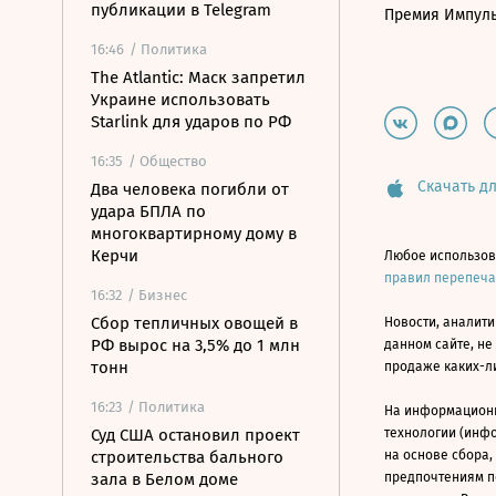
публикации в Telegram
Премия Импул
16:46
/ Политика
The Atlantic: Маск запретил
Украине использовать
Starlink для ударов по РФ
16:35
/ Общество
Скачать дл
Два человека погибли от
удара БПЛА по
многоквартирному дому в
Керчи
Любое использов
правил перепеч
16:32
/ Бизнес
Сбор тепличных овощей в
Новости, аналити
РФ вырос на 3,5% до 1 млн
данном сайте, не
тонн
продаже каких-л
16:23
/ Политика
На информацион
Суд США остановил проект
технологии (инф
строительства бального
на основе сбора,
зала в Белом доме
предпочтениям п