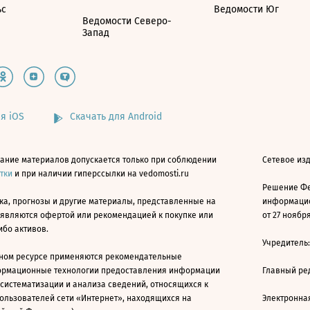
ьс
Ведомости Юг
Ведомости Северо-
Запад
я iOS
Скачать для Android
ание материалов допускается только при соблюдении
Сетевое изд
атки
и при наличии гиперссылки на vedomosti.ru
Решение Фе
ка, прогнозы и другие материалы, представленные на
информацио
 являются офертой или рекомендацией к покупке или
от 27 ноября
ибо активов.
Учредитель
ном ресурсе применяются рекомендательные
ормационные технологии предоставления информации
Главный ре
 систематизации и анализа сведений, относящихся к
ользователей сети «Интернет», находящихся на
Электронна