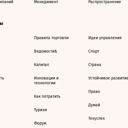
мпаний
Менеджмент
Распространение
ты
Правила торговли
Идеи управления
Ведомости&
Спорт
Капитал
Страна
ть
Инновации и
Устойчивое развити
технологии
Право
Как потратить
Думай
Туризм
Техуспех
Форум