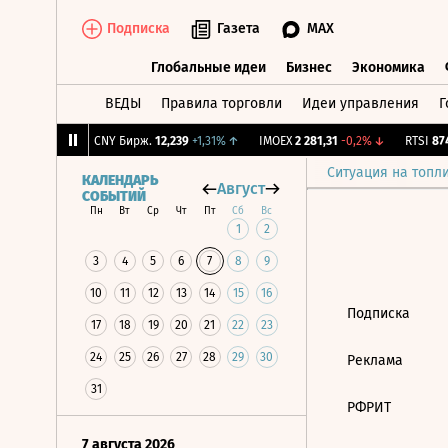
Подписка
Газета
MAX
Глобальные идеи
Бизнес
Экономика
ВЕДЫ
Правила торговли
Идеи управления
Г
Глобальные идеи
Бизнес
Экономик
9,5
+1,05%
↑
CNY Бирж.
12,239
+1,31%
↑
IMOEX
2 281,31
-0,2%
↓
RTSI
874
Ситуация на топл
КАЛЕНДАРЬ
Август
СОБЫТИЙ
Пн
Вт
Ср
Чт
Пт
Сб
Вс
1
2
3
4
5
6
7
8
9
10
11
12
13
14
15
16
Подписка
17
18
19
20
21
22
23
24
25
26
27
28
29
30
Реклама
31
РФРИТ
7 августа 2026