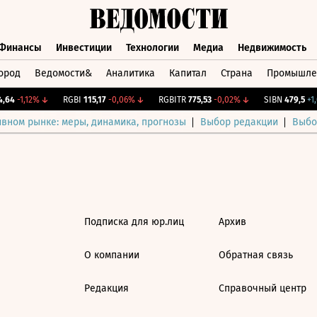
Финансы
Инвестиции
Технологии
Медиа
Недвижимость
ород
Ведомости&
Аналитика
Капитал
Страна
Промышле
а
Финансы
Инвестиции
Технологии
Медиа
Недвижимос
,64
-1,12%
↓
RGBI
115,17
-0,06%
↓
RGBITR
775,53
-0,02%
↓
SIBN
479,5
+1,
ивном рынке: меры, динамика, прогнозы
Выбор редакции
Выбо
Подписка для юр.лиц
Архив
О компании
Обратная связь
Редакция
Справочный центр