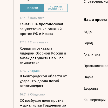
Справочник ко
Новости
Новости
компаний
17:23
/ Политика
Наши проек
Сенат США проголосовал
за ужесточение санкций
ВЕДЫ
против РФ и Ирана
17:15
/ Стиль жизни
Город
Хорватия отказала
лидерам сборной России в
Аналитика
визах для участия в ЧЕ по
гимнастике
Промышленнос
17:07
/
Страна
В Белгородской области от
Наука
удара FPV-дрона погиб
велосипедист
Здоровье
16:51
/ Общество
Конференции
СК возбудил дело против
журналистки Гордеевой за