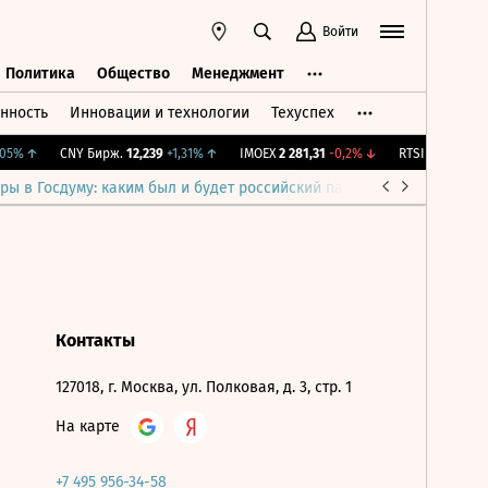
Войти
Политика
Общество
Менеджмент
нность
Инновации и технологии
Техуспех
ть
Политика
Общество
Менеджмент
05%
↑
CNY Бирж.
12,239
+1,31%
↑
IMOEX
2 281,31
-0,2%
↓
RTSI
874,64
-1,1
ры в Госдуму: каким был и будет российский парламент
Война н
Контакты
127018, г. Москва, ул. Полковая, д. 3, стр. 1
На карте
+7 495 956-34-58