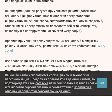
или продаже каких-либо активов.
На информационном ресурсе применяются рекомендательные
технологии (информационные технологии предоставления
информации на основе сбора, систематизации и анализа сведений,
относящихся к предпочтениям пользователей сети «Интернет»,
находящихся на территории Российской Федерации).
Правила применения рекомендательных технологий в виджетах
рекламно-обменной сети, размещенных на сайте vedomosti.ru:
СМИ2
,
24smi
Все права защищены © АО Бизнес Ньюс Медиа, ИНН/КПП
7712108141/771501001, ОГРН 1027739124775, 127018, г. Москва, вн.тер.г.
муниципальный округ Марьина Роща, ул. Полковая, д. 3, стр. 1 1999—
На нашем сайте используются cookie-файлы и технологии
2026
персонализации. Продолжая пользоваться данным сайтом, вы
ОК
подтверждаете свое
согласие
на использование файлов cookie
и технологий персонализации в соответствии с
Политикой в
отношении обработки персональных данных.