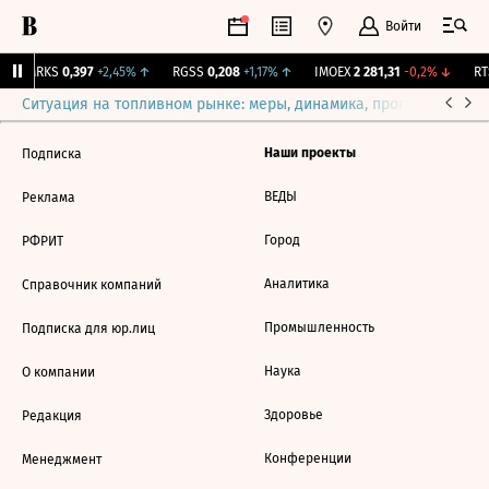
Войти
MRKS
0,397
+2,45%
↑
RGSS
0,208
+1,17%
↑
IMOEX
2 281,31
-0,2%
↓
RTS
Ситуация на топливном рынке: меры, динамика, прогнозы
Выб
Наши проекты
Подписка
ВЕДЫ
Реклама
Город
РФРИТ
Аналитика
Справочник компаний
Промышленность
Подписка для юр.лиц
Наука
О компании
Здоровье
Редакция
Конференции
Менеджмент