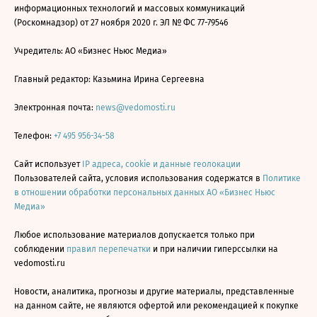
информационных технологий и массовых коммуникаций
(Роскомнадзор) от 27 ноября 2020 г. ЭЛ № ФС 77-79546
Учредитель: АО «Бизнес Ньюс Медиа»
Главный редактор: Казьмина Ирина Сергеевна
Электронная почта:
news@vedomosti.ru
Телефон:
+7 495 956-34-58
Сайт использует
IP адреса, cookie и данные геолокации
Пользователей сайта, условия использования содержатся в
Политике
в отношении обработки персональных данных АО «Бизнес Ньюс
Медиа»
Любое использование материалов допускается только при
соблюдении
правил перепечатки
и при наличии гиперссылки на
vedomosti.ru
Новости, аналитика, прогнозы и другие материалы, представленные
на данном сайте, не являются офертой или рекомендацией к покупке