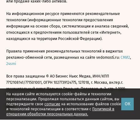
или продаже каких-либо активов.
На информационном ресурсе применяются рекомендательные
технологии (информационные технологии предоставления
информации на основе сбора, систематизации и анализа сведений,
относящихся к предпочтениям пользователей сети «Интернет»,
находящихся на территории Российской Федерации).
Правила применения рекомендательных технологий в виджетах
рекламно-обменной сети, размещенных на сайте vedomosti.ru:
СМИ2
,
24smi
Все права защищены © АО Бизнес Ньюс Медиа, ИНН/КПП
7712108141/771501001, ОГРН 1027739124775, 127018, г. Москва, вн.тер.г.
муниципальный округ Марьина Роща, ул. Полковая, д. 3, стр. 1 1999—
На нашем сайте используются cookie-файлы и технологии
2026
персонализации. Продолжая пользоваться данным сайтом, вы
ОК
подтверждаете свое
согласие
на использование файлов cookie
и технологий персонализации в соответствии с
Политикой в
отношении обработки персональных данных.