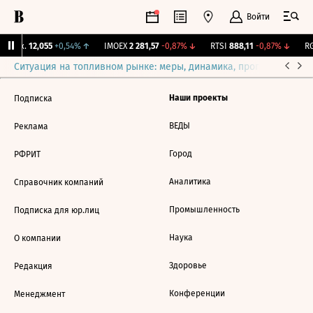
Войти
 Бирж.
12,055
+0,54%
↑
IMOEX
2 281,57
-0,87%
↓
RTSI
888,11
-0,87%
↓
RG
Ситуация на топливном рынке: меры, динамика, прогнозы
Выб
Наши проекты
Подписка
ВЕДЫ
Реклама
Город
РФРИТ
Аналитика
Справочник компаний
Промышленность
Подписка для юр.лиц
Наука
О компании
Здоровье
Редакция
Конференции
Менеджмент