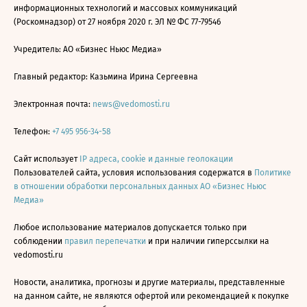
информационных технологий и массовых коммуникаций
(Роскомнадзор) от 27 ноября 2020 г. ЭЛ № ФС 77-79546
Учредитель: АО «Бизнес Ньюс Медиа»
Главный редактор: Казьмина Ирина Сергеевна
Электронная почта:
news@vedomosti.ru
Телефон:
+7 495 956-34-58
Сайт использует
IP адреса, cookie и данные геолокации
Пользователей сайта, условия использования содержатся в
Политике
в отношении обработки персональных данных АО «Бизнес Ньюс
Медиа»
Любое использование материалов допускается только при
соблюдении
правил перепечатки
и при наличии гиперссылки на
vedomosti.ru
Новости, аналитика, прогнозы и другие материалы, представленные
на данном сайте, не являются офертой или рекомендацией к покупке