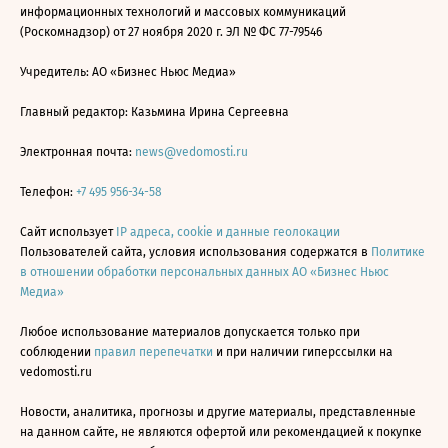
информационных технологий и массовых коммуникаций
(Роскомнадзор) от 27 ноября 2020 г. ЭЛ № ФС 77-79546
Учредитель: АО «Бизнес Ньюс Медиа»
Главный редактор: Казьмина Ирина Сергеевна
Электронная почта:
news@vedomosti.ru
Телефон:
+7 495 956-34-58
Сайт использует
IP адреса, cookie и данные геолокации
Пользователей сайта, условия использования содержатся в
Политике
в отношении обработки персональных данных АО «Бизнес Ньюс
Медиа»
Любое использование материалов допускается только при
соблюдении
правил перепечатки
и при наличии гиперссылки на
vedomosti.ru
Новости, аналитика, прогнозы и другие материалы, представленные
на данном сайте, не являются офертой или рекомендацией к покупке