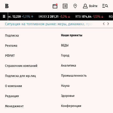
Войти
Y Бирж.
12,239
+1,31%
↑
IMOEX
2 281,31
-0,2%
↓
RTSI
874,64
-1,12%
↓
RGB
Ситуация на топливном рынке: меры, динамика, прогнозы
Выб
Наши проекты
Подписка
ВЕДЫ
Реклама
Город
РФРИТ
Аналитика
Справочник компаний
Промышленность
Подписка для юр.лиц
Наука
О компании
Здоровье
Редакция
Конференции
Менеджмент