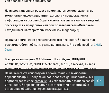
или продаже каких-либо активов.
На информационном ресурсе применяются рекомендательные
технологии (информационные технологии предоставления
информации на основе сбора, систематизации и анализа сведений,
относящихся к предпочтениям пользователей сети «Интернет»,
находящихся на территории Российской Федерации).
Правила применения рекомендательных технологий в виджетах
рекламно-обменной сети, размещенных на сайте vedomosti.ru:
СМИ2
,
24smi
Все права защищены © АО Бизнес Ньюс Медиа, ИНН/КПП
7712108141/771501001, ОГРН 1027739124775, 127018, г. Москва, вн.тер.г.
муниципальный округ Марьина Роща, ул. Полковая, д. 3, стр. 1 1999—
На нашем сайте используются cookie-файлы и технологии
2026
персонализации. Продолжая пользоваться данным сайтом, вы
ОК
подтверждаете свое
согласие
на использование файлов cookie
и технологий персонализации в соответствии с
Политикой в
отношении обработки персональных данных.