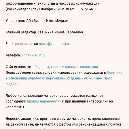
информационных технологий и массовых коммуникаций
(Роскомнадзор) от 27 ноября 2020 г. ЭЛ № ФС 77-79546
Учредитель: АО «Бизнес Ньюс Медиа»
Главный редактор: Казьмина Ирина Сергеевна
Электронная почта:
news@vedomosti.ru
Телефон:
+7 495 956-34-58
Сайт использует
IP адреса, cookie и данные геолокации
Пользователей сайта, условия использования содержатся в
Политике
в отношении обработки персональных данных АО «Бизнес Ньюс
Медиа»
Любое использование материалов допускается только при
соблюдении
правил перепечатки
и при наличии гиперссылки на
vedomosti.ru
Новости, аналитика, прогнозы и другие материалы, представленные
на данном сайте, не являются офертой или рекомендацией к покупке