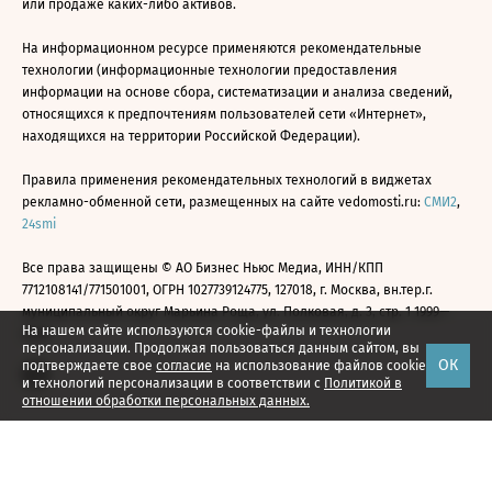
или продаже каких-либо активов.
На информационном ресурсе применяются рекомендательные
технологии (информационные технологии предоставления
информации на основе сбора, систематизации и анализа сведений,
относящихся к предпочтениям пользователей сети «Интернет»,
находящихся на территории Российской Федерации).
Правила применения рекомендательных технологий в виджетах
рекламно-обменной сети, размещенных на сайте vedomosti.ru:
СМИ2
,
24smi
Все права защищены © АО Бизнес Ньюс Медиа, ИНН/КПП
7712108141/771501001, ОГРН 1027739124775, 127018, г. Москва, вн.тер.г.
муниципальный округ Марьина Роща, ул. Полковая, д. 3, стр. 1 1999—
На нашем сайте используются cookie-файлы и технологии
2026
персонализации. Продолжая пользоваться данным сайтом, вы
ОК
подтверждаете свое
согласие
на использование файлов cookie
и технологий персонализации в соответствии с
Политикой в
отношении обработки персональных данных.