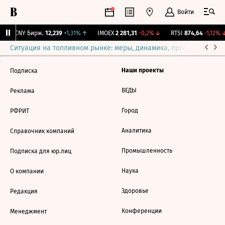
Войти
↓
CNY Бирж.
12,239
+1,31%
↑
IMOEX
2 281,31
-0,2%
↓
RTSI
874,64
-1,12%
↓
Ситуация на топливном рынке: меры, динамика, прогнозы
Выб
Наши проекты
Подписка
ВЕДЫ
Реклама
Город
РФРИТ
Аналитика
Справочник компаний
Промышленность
Подписка для юр.лиц
Наука
О компании
Здоровье
Редакция
Конференции
Менеджмент