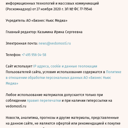
информационных технологий и массовых коммуникаций
(Роскомнадзор) от 27 ноября 2020 г. ЭЛ № ФС 77-79546
Учредитель: АО «Бизнес Ньюс Медиа»
Главный редактор: Казьмина Ирина Сергеевна
Электронная почта:
news@vedomosti.ru
Телефон:
+7 495 956-34-58
Сайт использует
IP адреса, cookie и данные геолокации
Пользователей сайта, условия использования содержатся в
Политике
в отношении обработки персональных данных АО «Бизнес Ньюс
Медиа»
Любое использование материалов допускается только при
соблюдении
правил перепечатки
и при наличии гиперссылки на
vedomosti.ru
Новости, аналитика, прогнозы и другие материалы, представленные
на данном сайте, не являются офертой или рекомендацией к покупке