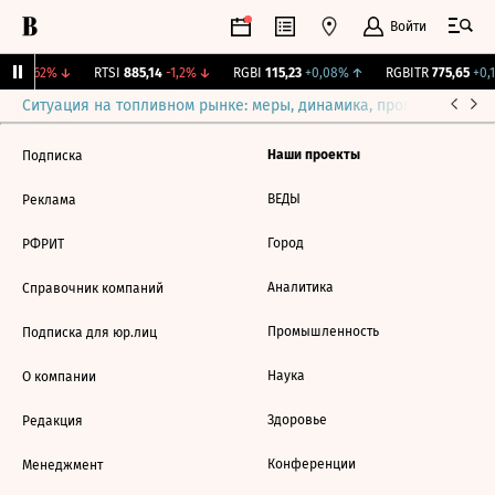
Войти
37
-0,62%
↓
RTSI
885,14
-1,2%
↓
RGBI
115,23
+0,08%
↑
RGBITR
775,65
+0,1
Ситуация на топливном рынке: меры, динамика, прогнозы
Выб
Наши проекты
Подписка
ВЕДЫ
Реклама
Город
РФРИТ
Аналитика
Справочник компаний
Промышленность
Подписка для юр.лиц
Наука
О компании
Здоровье
Редакция
Конференции
Менеджмент