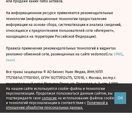
или продаже каких-либо активов.
На информационном ресурсе применяются рекомендательные
технологии (информационные технологии предоставления
информации на основе сбора, систематизации и анализа сведений,
относящихся к предпочтениям пользователей сети «Интернет»,
находящихся на территории Российской Федерации).
Правила применения рекомендательных технологий в виджетах
рекламно-обменной сети, размещенных на сайте vedomosti.ru:
СМИ2
,
24smi
Все права защищены © АО Бизнес Ньюс Медиа, ИНН/КПП
7712108141/771501001, ОГРН 1027739124775, 127018, г. Москва, вн.тер.г.
муниципальный округ Марьина Роща, ул. Полковая, д. 3, стр. 1 1999—
На нашем сайте используются cookie-файлы и технологии
2026
персонализации. Продолжая пользоваться данным сайтом, вы
ОК
подтверждаете свое
согласие
на использование файлов cookie
и технологий персонализации в соответствии с
Политикой в
отношении обработки персональных данных.