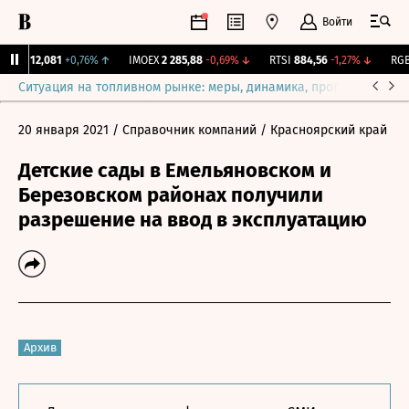
Войти
ирж.
12,081
+0,76%
↑
IMOEX
2 285,88
-0,69%
↓
RTSI
884,56
-1,27%
↓
RGBI
Ситуация на топливном рынке: меры, динамика, прогнозы
Выб
20 января 2021
/ Справочник компаний
/ Красноярский край
Детские сады в Емельяновском и
Березовском районах получили
разрешение на ввод в эксплуатацию
Архив