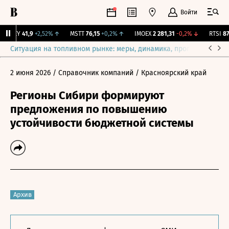
Войти
OKEY
41,9
+2,52%
↑
MSTT
76,15
+0,2%
↑
IMOEX
2 281,31
-0,2%
↓
RTSI
874
Ситуация на топливном рынке: меры, динамика, прогнозы
Выб
2 июня 2026
/ Справочник компаний
/ Красноярский край
Регионы Сибири формируют
предложения по повышению
устойчивости бюджетной системы
Архив