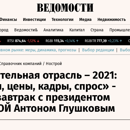
Финансы
Инвестиции
Технологии
Медиа
Недвижимость
ород
Ведомости&
Аналитика
Капитал
Страна
Промышле
а
Финансы
Инвестиции
Технологии
Медиа
Недвижимос
RTSI
874,64
-1,12%
↓
RGBI
115,34
+0,14%
↑
RGBITR
777,39
+0,23%
↑
CNY 
ивном рынке: меры, динамика, прогнозы
Выбор редакции
Выбо
Справочник компаний
/ Нострой
тельная отрасль – 2021:
, цены, кадры, спрос» -
завтрак с президентом
ОЙ Антоном Глушковым