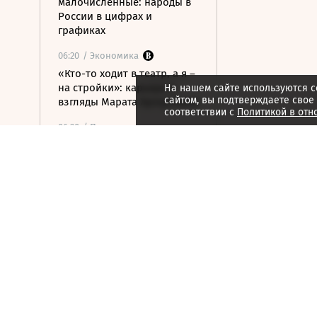
малочисленные: народы в
России в цифрах и
графиках
06:20
/ Экономика
«Кто-то ходит в театр, а я –
на стройки»: карьера и
На нашем сайте используются c
сайтом, вы подтверждаете свое
взгляды Марата Хуснуллина
соответствии с
Политикой в отн
06:20
/ Политика
Ударные боеприпасы
«Куб-10МЭ» скоро появятся
в зоне спецоперации
06:03
/ Политика
Финляндия отказалась
передавать Украине ракеты
для Patriot
06:00
/
ESG
Экспедиция обнаружила
краснокнижные растения в
горах Карачаево-Черкесии