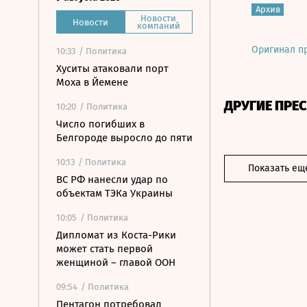
Архив
Новости
Новости
компаний
Оригинал п
10:33
/ Политика
Хуситы атаковали порт
Моха в Йемене
ДРУГИЕ ПРЕ
10:20
/ Политика
Число погибших в
Белгороде выросло до пяти
10:13
/ Политика
Показать ещ
ВС РФ нанесли удар по
объектам ТЭКа Украины
10:05
/ Политика
Дипломат из Коста-Рики
может стать первой
женщиной – главой ООН
09:54
/ Политика
Пентагон потребовал