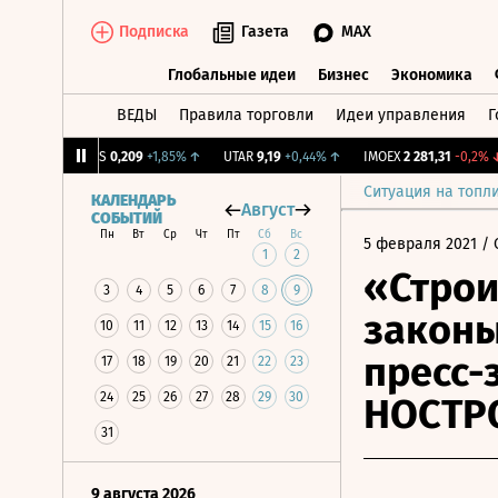
Подписка
Газета
MAX
Глобальные идеи
Бизнес
Экономика
ВЕДЫ
Правила торговли
Идеи управления
Г
Глобальные идеи
Бизнес
Экономик
31%
↑
RGSS
0,209
+1,85%
↑
UTAR
9,19
+0,44%
↑
IMOEX
2 281,31
-0,2%
↓
Ситуация на топл
КАЛЕНДАРЬ
Август
СОБЫТИЙ
Пн
Вт
Ср
Чт
Пт
Сб
Вс
5 февраля 2021
/ 
1
2
«Строи
3
4
5
6
7
8
9
законы
10
11
12
13
14
15
16
пресс-
17
18
19
20
21
22
23
24
25
26
27
28
29
30
НОСТР
31
9 августа 2026