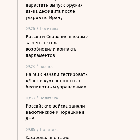
нарастить выпуск оружия
из-за дефицита после
ударов по Ирану
09:26
/ Политика
Россия и Словения впервые
за четыре года
возобновили контакты
парламентов
09:23
/ Бизнес
На МЦК начали тестировать
«Ласточку» с полностью
беспилотным управлением
09:18
/ Политика
Российские войска заняли
Васютинское и Торецкое в
ДНР
09:05
/ Политика
Захарова: японские