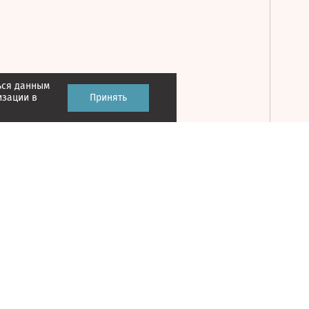
ься данным
Принять
изации в