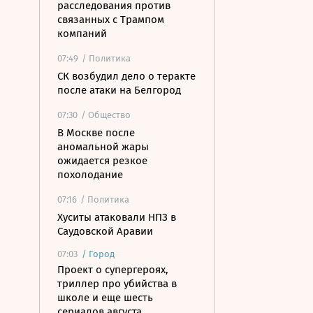
расследования против
связанных с Трампом
компаний
07:49
/ Политика
СК возбудил дело о теракте
после атаки на Белгород
07:30
/ Общество
В Москве после
аномальной жары
ожидается резкое
похолодание
07:16
/ Политика
Хуситы атаковали НПЗ в
Саудовской Аравии
07:03
/
Город
Проект о супергероях,
триллер про убийства в
школе и еще шесть
сериалов августа