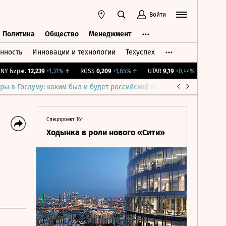
Войти
Политика
Общество
Менеджмент
нность
Инновации и технологии
Техуспех
ть
Политика
Общество
Менеджмент
Бирж.
12,239
+1,31%
↑
RGSS
0,209
+1,85%
↑
UTAR
9,19
+0,44%
↑
IMOEX
2 
ры в Госдуму: каким был и будет российский парламент
Война н
Спецпроект 16+
Ходынка в роли нового «Сити»