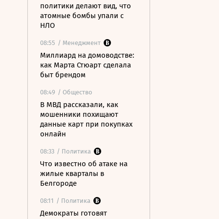
политики делают вид, что
атомные бомбы упали с
НЛО
08:55
/ Менеджмент
Миллиард на домоводстве:
как Марта Стюарт сделала
быт брендом
08:49
/ Общество
В МВД рассказали, как
мошенники похищают
данные карт при покупках
онлайн
08:33
/ Политика
Что известно об атаке на
жилые кварталы в
Белгороде
08:11
/ Политика
Демократы готовят