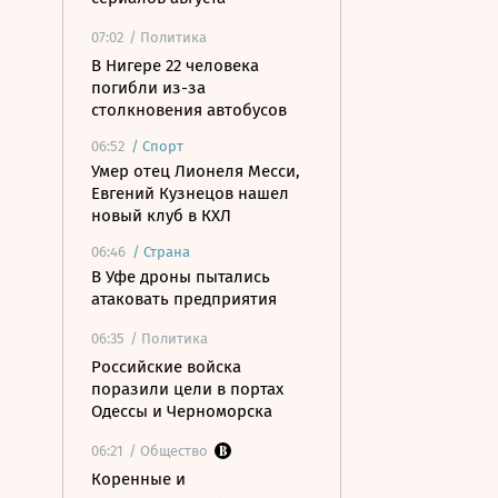
07:02
/ Политика
В Нигере 22 человека
погибли из-за
столкновения автобусов
06:52
/
Спорт
Умер отец Лионеля Месси,
Евгений Кузнецов нашел
новый клуб в КХЛ
06:46
/
Страна
В Уфе дроны пытались
атаковать предприятия
06:35
/ Политика
Российские войска
поразили цели в портах
Одессы и Черноморска
06:21
/ Общество
Коренные и