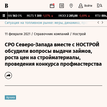
Войти
AVAN
563
0%
MGTS
1 300
-1,07%
↓
IMOEX
2 285,88
-0,69%
↓
RTSI
884,5
Ситуация на топливном рынке: меры, динамика, прогнозы
Выб
11 февраля 2021
/ Справочник компаний
/ Нострой
СРО Северо-Запада вместе с НОСТРОЙ
обсудили вопросы выдачи займов,
роста цен на стройматериалы,
проведения конкурса профмастерства
Архив