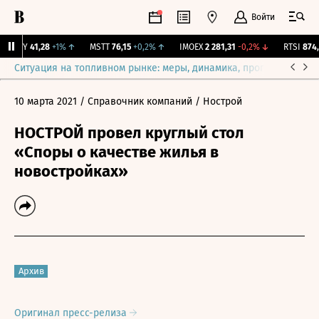
Войти
OKEY
41,28
+1%
↑
MSTT
76,15
+0,2%
↑
IMOEX
2 281,31
-0,2%
↓
RTSI
874,6
Ситуация на топливном рынке: меры, динамика, прогнозы
Выб
10 марта 2021
/ Справочник компаний
/ Нострой
НОСТРОЙ провел круглый стол
«Споры о качестве жилья в
новостройках»
Архив
Оригинал пресс-релиза