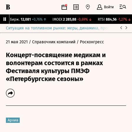
Войти
CNY Бирж.
12,081
+0,76%
↑
IMOEX
2 285,88
-0,69%
↓
RTSI
884,56
-1,27%
↓
Ситуация на топливном рынке: меры, динамика, прогнозы
Выб
21 мая 2021
/ Справочник компаний
/ Росконгресс
Концерт-посвящение медикам и
волонтерам состоится в рамках
Фестиваля культуры ПМЭФ
«Петербургские сезоны»
Архив