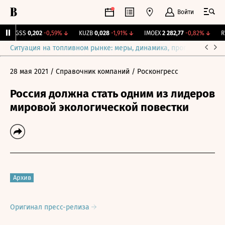
Войти
RGSS
0,202
-0,59%
↓
KUZB
0,028
-1,91%
↓
IMOEX
2 282,77
-0,82%
↓
RTS
Ситуация на топливном рынке: меры, динамика, прогнозы
Выб
28 мая 2021
/ Справочник компаний
/ Росконгресс
Россия должна стать одним из лидеров
мировой экологической повестки
Архив
Оригинал пресс-релиза