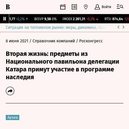
Войти
EY
41,77
+2,2%
↑
BISVP
9,58
0%
IMOEX
2 281,31
-0,2%
↓
RTSI
874,64
-1,12
Ситуация на топливном рынке: меры, динамика, прогнозы
Выб
6 июня 2021
/ Справочник компаний
/ Росконгресс
Вторая жизнь: предметы из
Национального павильона делегации
Катара примут участие в программе
наследия
Архив