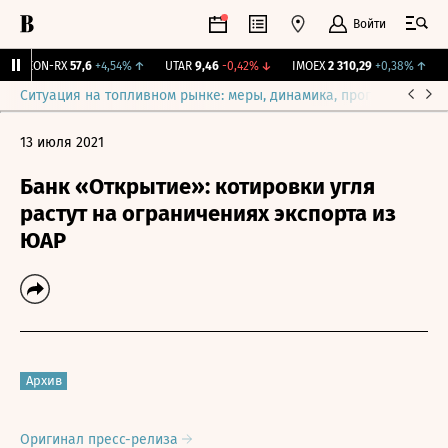
Войти
VEON-RX
57,6
+4,54%
↑
UTAR
9,46
-0,42%
↓
IMOEX
2 310,29
+0,38%
↑
R
Ситуация на топливном рынке: меры, динамика, прогнозы
Выб
13 июля 2021
Банк «Открытие»: котировки угля
растут на ограничениях экспорта из
ЮАР
Архив
Оригинал пресс-релиза