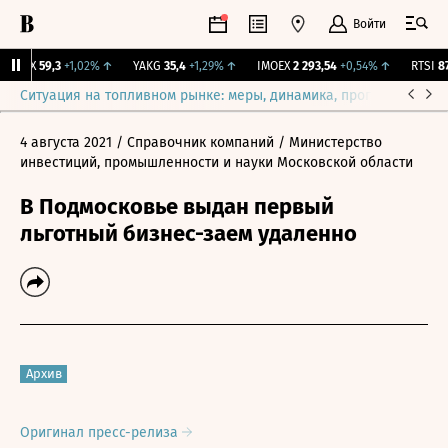
Войти
N-RX
59,3
+1,02%
↑
YAKG
35,4
+1,29%
↑
IMOEX
2 293,54
+0,54%
↑
RTSI
879
Ситуация на топливном рынке: меры, динамика, прогнозы
Выб
4 августа 2021
/ Справочник компаний
/ Министерство
инвестиций, промышленности и науки Московской области
В Подмосковье выдан первый
льготный бизнес-заем удаленно
Архив
Оригинал пресс-релиза