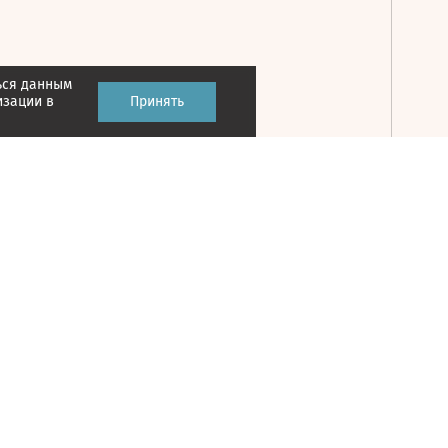
ься данным
Принять
изации в