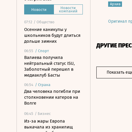
Архив
Новости
Новости
компаний
Оригинал п
07:12
/ Общество
Осенние каникулы у
школьников будут длиться
дольше зимних
ДРУГИЕ ПРЕ
06:55
/
Спорт
Валиева получила
нейтральный статус ISU,
Заболотный перешел в
Показать ещ
медиаклуб Басты
06:54
/
Страна
Два человека погибли при
столкновении катеров на
Волге
06:45
/ Бизнес
Из-за жары Европа
выкачала из хранилищ