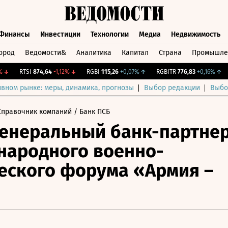
Финансы
Инвестиции
Технологии
Медиа
Недвижимость
ород
Ведомости&
Аналитика
Капитал
Страна
Промышле
а
Финансы
Инвестиции
Технологии
Медиа
Недвижимос
RTSI
874,64
-1,12%
↓
RGBI
115,26
+0,07%
↑
RGBITR
776,83
+0,16%
↑
C
ивном рынке: меры, динамика, прогнозы
Выбор редакции
Выбо
Справочник компаний
/ Банк ПСБ
генеральный банк-партне
ародного военно-
еского форума «Армия –