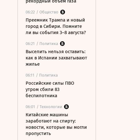
рекордный объем газа
06:22
/ Общество
Преемник Трампа и новый
город в Сибири. Помните
ли вы события 3–8 августа?
06:21
/ Политика
Выселить нельзя оставить:
как в Испании захватывают
жилье
06:11
/ Политика
Российские силы ПВО
утром сбили 83
беспилотника
06:01
/ Технологии
Китайские машины
заработают на спирту:
новости, которые вы могли
пропустить