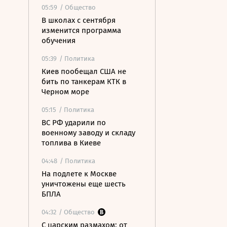
05:59
/ Общество
В школах с сентября
изменится программа
обучения
05:39
/ Политика
Киев пообещал США не
бить по танкерам КТК в
Черном море
05:15
/ Политика
ВС РФ ударили по
военному заводу и складу
топлива в Киеве
04:48
/ Политика
На подлете к Москве
уничтожены еще шесть
БПЛА
04:32
/ Общество
С царским размахом: от