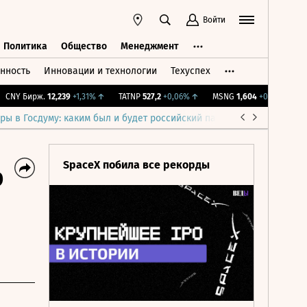
Войти
Политика
Общество
Менеджмент
нность
Инновации и технологии
Техуспех
ть
Политика
Общество
Менеджмент
NY Бирж.
12,239
+1,31%
↑
TATNP
527,2
+0,06%
↑
MSNG
1,604
+0,12%
↑
IMO
ры в Госдуму: каким был и будет российский парламент
Война н
SpaceX побила все рекорды
р