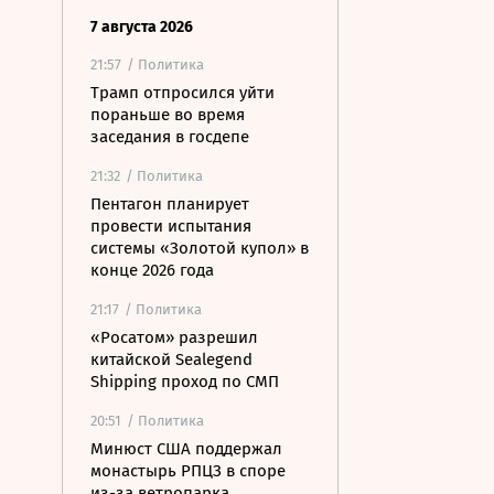
7 августа 2026
21:57
/ Политика
Трамп отпросился уйти
пораньше во время
заседания в госдепе
21:32
/ Политика
Пентагон планирует
провести испытания
системы «Золотой купол» в
конце 2026 года
21:17
/ Политика
«Росатом» разрешил
китайской Sealegend
Shipping проход по СМП
20:51
/ Политика
Минюст США поддержал
монастырь РПЦЗ в споре
из-за ветропарка