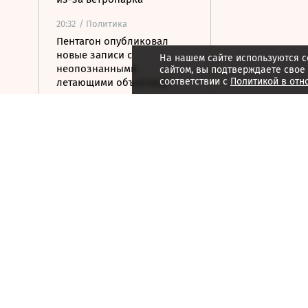
20:32
/ Политика
Пентагон опубликовал
новые записи с
На нашем сайте используются c
неопознанными
сайтом, вы подтверждаете свое
соответствии с
Политикой в отн
летающими объектами
20:11
/ Политика
Испания ввела временный
контроль для
путешественников из
Италии
20:02
/ Недвижимость
Замглавы Минстроя
сравнил качество
недвижимости в США и
России
19:55
/ Финансы
Wildberries включила атаки
беспилотников в