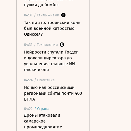
пушки до бомбы
04:31
/ Стиль жизни
Так ли это: троянский конь
был военной хитростью
Одиссея?
04:31
/ Технологии
Нейросети спутали Госдеп
и довели директора до
увольнения: главные ИИ-
глюки июля
04:24
/ Политика
Ночью над российскими
регионами сбиты почти 400
БПЛА
04:22
/
Страна
Дроны атаковали
самарское
промпредприятие