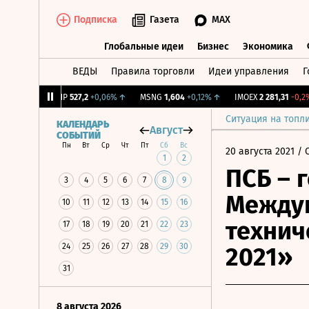
Подписка
Газета
MAX
Глобальные идеи
Бизнес
Экономика
ВЕДЫ
Правила торговли
Идеи управления
Г
Глобальные идеи
Бизнес
Экономик
31%
↑
TATNP
527,2
+0,06%
↑
MSNG
1,604
+0,12%
↑
IMOEX
2 281,31
-0,2%
↓
Ситуация на топл
КАЛЕНДАРЬ
Август
СОБЫТИЙ
Пн
Вт
Ср
Чт
Пт
Сб
Вс
20 августа 2021
/ 
1
2
ПСБ – 
3
4
5
6
7
8
9
Междун
10
11
12
13
14
15
16
технич
17
18
19
20
21
22
23
24
25
26
27
28
29
30
2021»
31
8 августа 2026