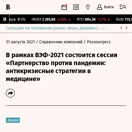
Войти
NY Бирж.
0
0%
IMOEX
2 285,88
-0,69%
↓
RTSI
884,56
-1,27%
↓
RGBI
115,39
Ситуация на топливном рынке: меры, динамика, прогнозы
Выб
31 августа 2021
/ Справочник компаний
/ Росконгресс
В рамках ВЭФ-2021 состоится сессия
«Партнерство против пандемии:
антикризисные стратегии в
медицине»
Архив