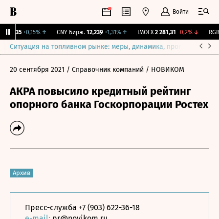
Войти
115,35
+0,15%
↑
CNY Бирж.
12,239
+1,31%
↑
IMOEX
2 281,31
-0,2%
↓
RGBI
Ситуация на топливном рынке: меры, динамика, прогнозы
Выб
20 сентября 2021
/ Справочник компаний
/ НОВИКОМ
АКРА повысило кредитный рейтинг
опорного банка Госкорпорации Ростех
Архив
Пресс-служба +7 (903) 622-36-18
e-mail:
pr@novikom.ru